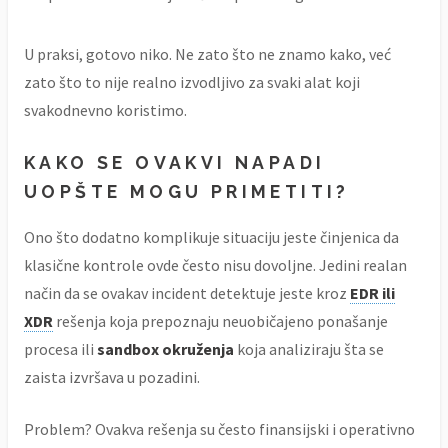
U praksi, gotovo niko. Ne zato što ne znamo kako, već
zato što to nije realno izvodljivo za svaki alat koji
svakodnevno koristimo.
KAKO SE OVAKVI NAPADI
UOPŠTE MOGU PRIMETITI?
Ono što dodatno komplikuje situaciju jeste činjenica da
klasične kontrole ovde često nisu dovoljne. Jedini realan
način da se ovakav incident detektuje jeste kroz
EDR ili
XDR
rešenja koja prepoznaju neuobičajeno ponašanje
procesa ili
sandbox okruženja
koja analiziraju šta se
zaista izvršava u pozadini.
Problem? Ovakva rešenja su često finansijski i operativno