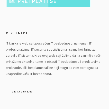
PRETPLATI SE
O KLINICI
IT klinika je web sajt posvećen IT bezbednosti, namenjen IT
profesionalcima, IT security specijalistima i svima koji brinu za
zdravlje IT sistema. Kroz ovaj web sajt želimo da na zanimljiv način
prikažemo aktuelne teme iz oblasti IT bezbednosti i predstavimo
proizvode, ali i besplatne načine koji mogu da vam pomognu da
unapredite vašu IT bezbednost.
DETALJNIJE