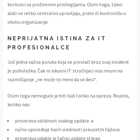
korisnici sa proširenim privilegijama. Osim toga, takvi
alati se retko centralno upravljaju, prate ili kontrolišu u
okviru organizacije.
NEPRIJATNA ISTINA ZA IT
PROFESIONALCE
Još jedna važna poruka koja se provlači kroz ovaj incident
je psihološka. Čak ni iskusni IT stručnjaci nisu imuni na
razmišljanje „ne može to meni da se desi“.
Osim toga nemoguće je biti baš toliko na oprezu. Realno,
koliko nas:
proverava validnost svakog update-a
ručno upoređuje hash vrednosti preuzetih fajlova
proverava odakle je tačno update stigao