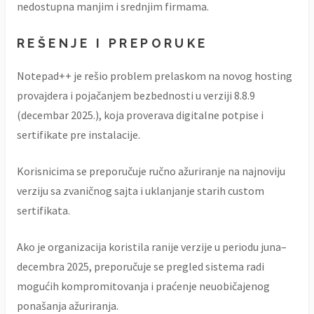
nedostupna manjim i srednjim firmama.
REŠENJE I PREPORUKE
Notepad++ je rešio problem prelaskom na novog hosting
provajdera i pojačanjem bezbednosti u verziji 8.8.9
(decembar 2025.), koja proverava digitalne potpise i
sertifikate pre instalacije.
Korisnicima se preporučuje ručno ažuriranje na najnoviju
verziju sa zvaničnog sajta i uklanjanje starih custom
sertifikata.
Ako je organizacija koristila ranije verzije u periodu juna–
decembra 2025, preporučuje se pregled sistema radi
mogućih kompromitovanja i praćenje neuobičajenog
ponašanja ažuriranja.