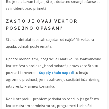
Bio je selektivan i ciljan, što je dodatno smanjilo šanse da
se incident brzo primeti.
ZAŠTO JE OVAJ VEKTOR
POSEBNO OPASAN?
Standardni alati postali su jedan od najčešćih vektora
upada, odmah posle emaila.
Update mehanizmi, integracije i alati koji se svakodnevno
koriste često prolaze „ispod radara“, upravo zato što su
poznati i provereni.
Supply chain napadi
tu imaju
ogromnu prednost, jer ne zahtevaju socijalni inženjering,
niti grešku krajnjeg korisnika.
Kod Notepad++ problem je dodatno osetljiv jer ga često
koriste sistem administratori, programeri i tehnički