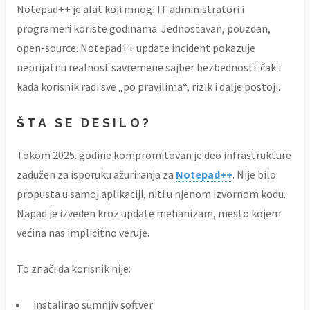
Notepad++ je alat koji mnogi IT administratori i
programeri koriste godinama. Jednostavan, pouzdan,
open-source. Notepad++ update incident pokazuje
neprijatnu realnost savremene sajber bezbednosti: čak i
kada korisnik radi sve „po pravilima“, rizik i dalje postoji.
ŠTA SE DESILO?
Tokom 2025. godine kompromitovan je deo infrastrukture
zadužen za isporuku ažuriranja za
Notepad++
. Nije bilo
propusta u samoj aplikaciji, niti u njenom izvornom kodu.
Napad je izveden kroz update mehanizam, mesto kojem
većina nas implicitno veruje.
To znači da korisnik nije:
instalirao sumnjiv softver