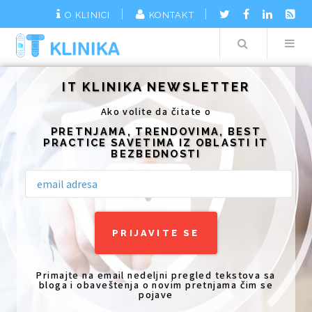
O KLINICI
KONTAKT
Search
Additionally, paste this code immediately after the opening tag:
IT KLINIKA NEWSLETTER
Ako volite da čitate o
PRETNJAMA, TRENDOVIMA, BEST
PRACTICE SAVETIMA IZ OBLASTI IT
BEZBEDNOSTI
Primajte na email nedeljni pregled tekstova sa
bloga i obaveštenja o novim pretnjama čim se
pojave