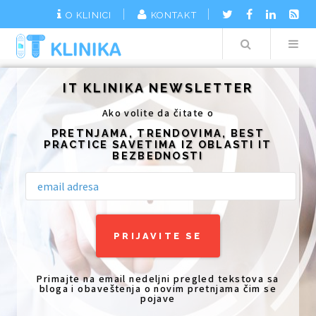
O KLINICI
KONTAKT
Search
Additionally, paste this code immediately after the opening tag:
IT KLINIKA NEWSLETTER
Ako volite da čitate o
PRETNJAMA, TRENDOVIMA, BEST
PRACTICE SAVETIMA IZ OBLASTI IT
BEZBEDNOSTI
Primajte na email nedeljni pregled tekstova sa
bloga i obaveštenja o novim pretnjama čim se
pojave