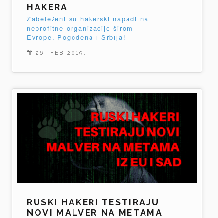
HAKERA
Zabeleženi su hakerski napadi na
neprofitne organizacije širom
Evrope. Pogođena i Srbija!
26. FEB 2019.
RUSKI HAKERI TESTIRAJU
NOVI MALVER NA METAMA