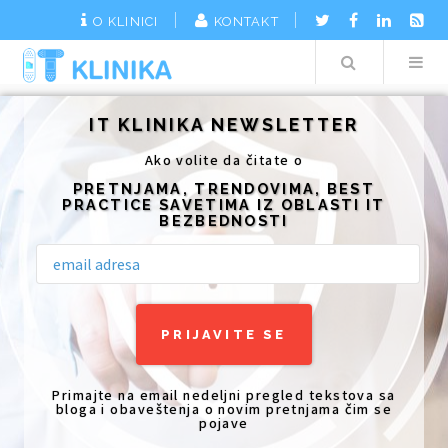
O KLINICI
KONTAKT
Search
Additionally, paste this code immediately after the opening tag:
IT KLINIKA NEWSLETTER
Ako volite da čitate o
PRETNJAMA, TRENDOVIMA, BEST
PRACTICE SAVETIMA IZ OBLASTI IT
BEZBEDNOSTI
Primajte na email nedeljni pregled tekstova sa
bloga i obaveštenja o novim pretnjama čim se
pojave