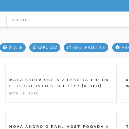
VIDEO
ŠTA JE
KAKO DA?
BEST PRACTICE
PR
MALA ŠKOLA SSL-A / LEKCIJA 1.1: DA
LI JE SSL ISTO ŠTO I TLS? [VIDEO]
NOV 12, 2020
J
NOVA ANDROID RANJIVOST POGAĐA 9
T