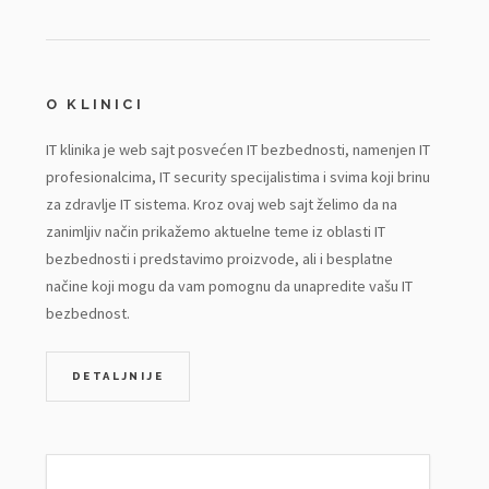
O KLINICI
IT klinika je web sajt posvećen IT bezbednosti, namenjen IT
profesionalcima, IT security specijalistima i svima koji brinu
za zdravlje IT sistema. Kroz ovaj web sajt želimo da na
zanimljiv način prikažemo aktuelne teme iz oblasti IT
bezbednosti i predstavimo proizvode, ali i besplatne
načine koji mogu da vam pomognu da unapredite vašu IT
bezbednost.
DETALJNIJE