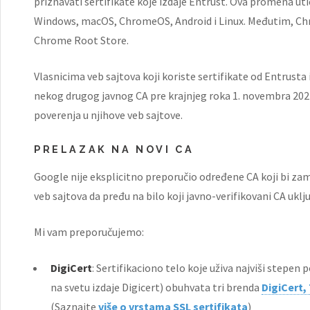
priznavati sertifikate koje izdaje Entrust. Ova promena uti
Windows, macOS, ChromeOS, Android i Linux. Međutim, Chro
Chrome Root Store.
Vlasnicima veb sajtova koji koriste sertifikate od Entrusta 
nekog drugog javnog CA pre krajnjeg roka 1. novembra 2024.
poverenja u njihove veb sajtove.
PRELAZAK NA NOVI CA
Google nije eksplicitno preporučio određene CA koji bi zamen
veb sajtova da pređu na bilo koji javno-verifikovani CA uk
Mi vam preporučujemo:
DigiCert
: Sertifikaciono telo koje uživa najviši stepen
na svetu izdaje Digicert) obuhvata tri brenda
DigiCert,
(Saznajte
više o vrstama SSL sertifikata
)