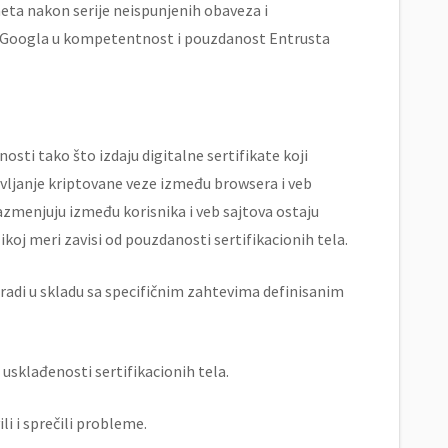
eta nakon serije neispunjenih obaveza i
e Googla u kompetentnost i pouzdanost Entrusta
osti tako što izdaju digitalne sertifikate koji
vljanje kriptovane veze između browsera i veb
razmenjuju između korisnika i veb sajtova ostaju
ikoj meri zavisi od pouzdanosti sertifikacionih tela.
 radi u skladu sa specifičnim zahtevima definisanim
 usklađenosti sertifikacionih tela.
li i sprečili probleme.