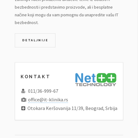
bezbednosti i predstavimo proizvode, ali i besplatne
načine koji mogu da vam pomognu da unapredite vašu IT
bezbednost.
DETALJNIJE
KONTAKT
011/36-999-67
office@it-klinika.rs
Otokara Keršovanija 11/39, Beograd, Srbija