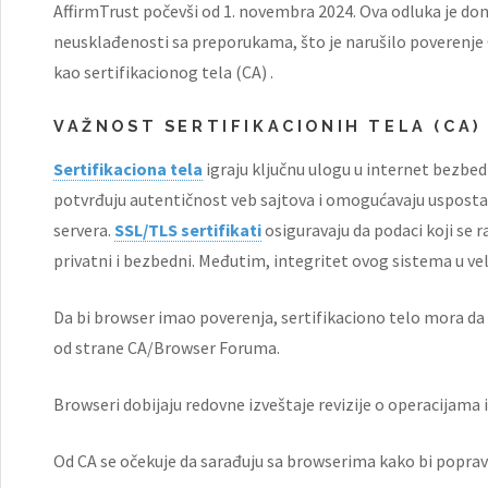
AffirmTrust počevši od 1. novembra 2024. Ova odluka je don
neusklađenosti sa preporukama, što je narušilo poverenj
kao sertifikacionog tela (CA) .
VAŽNOST SERTIFIKACIONIH TELA (CA)
Sertifikaciona tela
igraju ključnu ulogu u internet bezbedn
potvrđuju autentičnost veb sajtova i omogućavaju usposta
servera.
SSL/TLS sertifikati
osiguravaju da podaci koji se 
privatni i bezbedni. Međutim, integritet ovog sistema u vel
Da bi browser imao poverenja, sertifikaciono telo mora da
od strane CA/Browser Foruma.
Browseri dobijaju redovne izveštaje revizije o operacijama i
Od CA se očekuje da sarađuju sa browserima kako bi popravi