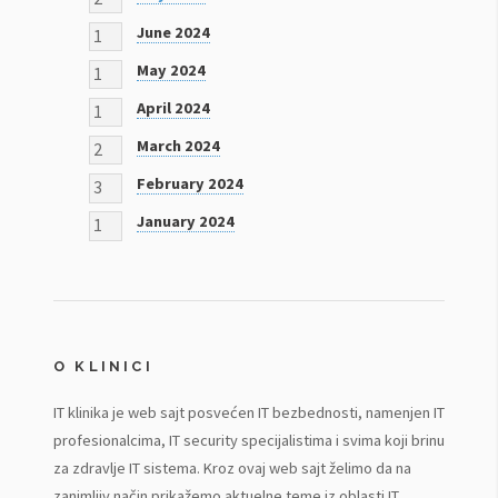
June 2024
1
May 2024
1
April 2024
1
March 2024
2
February 2024
3
January 2024
1
O KLINICI
IT klinika je web sajt posvećen IT bezbednosti, namenjen IT
profesionalcima, IT security specijalistima i svima koji brinu
za zdravlje IT sistema. Kroz ovaj web sajt želimo da na
zanimljiv način prikažemo aktuelne teme iz oblasti IT