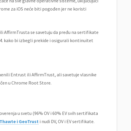
caće na sve glavne operativne sisteme, uključujući
me za iOS neće biti pogođen jer ne koristi
ili AffirmTrusta se savetuju da pređu na sertifikate
 kako bi izbegli prekide i osigurali kontinuitet
ili Entrust ili AffirmTrust, ali savetuje vlasnike
ljučen u Chrome Root Store.
 poverenja u svetu (96% OV i 60% EV svih sertifikata
 Thawte i GeoTrust
i nudi DV, OV i EV sertifikate.