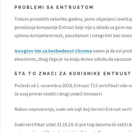
PROBLEMI SA ENTRUSTOM
Tokom proteklih nekoliko godina, javno objavljeni izveštaj
ponašanja kompanije Entrust koje nije u skladu sa gore na
njihovu kompetentnost, pouzdanost i integritet kao vlasn
Googlov tim za bezbednost Chroma
naveo je da ovi prob
ekosistem, zbog čega je na kraju doneo odluku da opozove 
ŠTA TO ZNAČI ZA KORISNIKE ENTRUST
Počevši od 1. novembra 2024, Entrust TLS sertifikati više
će ovaj primer slediti i drugi vodeći browseri.
Nakon nepoverenja, svaki veb sajt koji koristi Entrust sert
Svaki sertifikat izdat 31.10.24. ili pre tog datuma će važiti