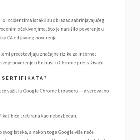
i o incidentima istakli su obrazac zabrinjavajućeg
vedenim očekivanjima, što je narušilo poverenje u
ika CA od javnog poverenja.
lemi predstavljaju značajne rizike za internet
svoje poverenje u Entrust u Chrome pretraživaču.
 SERTIFIKATA?
 neće važiti u Google Chrome browseru — a verovatno
ifikat biće tretirana kao nebezbedan.
 do svog isteka, a nakon toga Google više neće