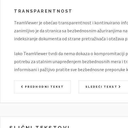
TRANSPARENTNOST
TeamViewer je obećao transparentnost i kontinuirano info
zanimljivo je da stranica sa bezbednosnim ažuriranjima na
indeksiranje dokumenta od strane pretraživača i otežava p
Iako TeamViewer tvrdi da nema dokaza o kompromitaciji po
potrebu za stalnim unapređenjem bezbednosnih mera i tr
informisani i pažljivo pratite sve bezbednosne preporuke ka
PREDHODNI TEKST
SLEDEĆI TEKST
SLIČNI TEKSTOVI