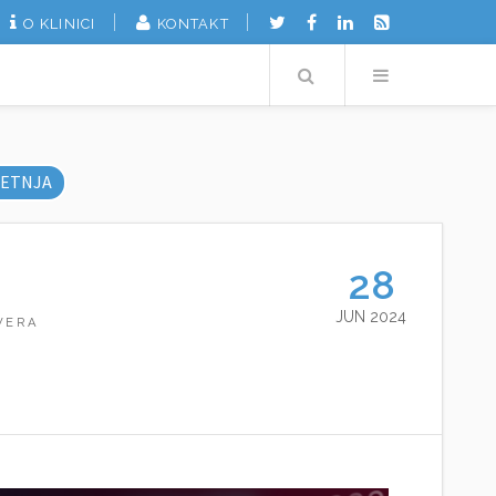
O KLINICI
KONTAKT
Search
Menu
ETNJA
28
JUN 2024
WERA