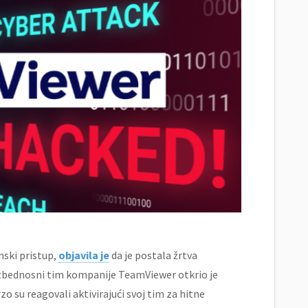
ski pristup,
objavila je
da je postala žrtva
bezbednosni tim kompanije TeamViewer otkrio je
 su reagovali aktivirajući svoj tim za hitne