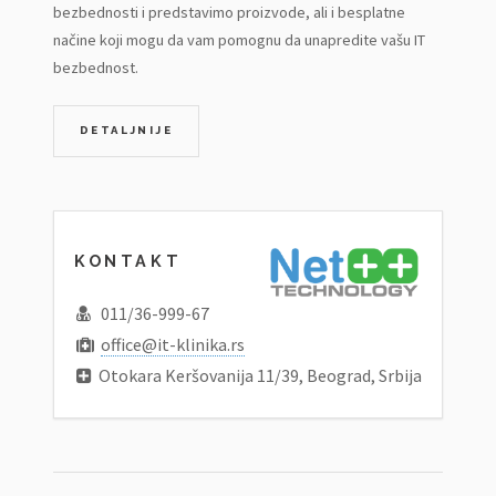
bezbednosti i predstavimo proizvode, ali i besplatne
načine koji mogu da vam pomognu da unapredite vašu IT
bezbednost.
DETALJNIJE
KONTAKT
011/36-999-67
office@it-klinika.rs
Otokara Keršovanija 11/39, Beograd, Srbija