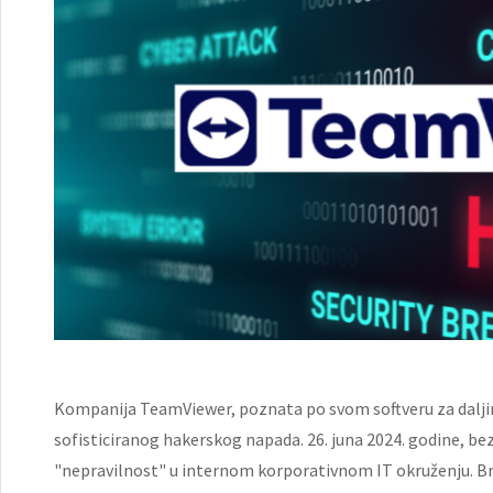
Kompanija TeamViewer, poznata po svom softveru za daljin
sofisticiranog hakerskog napada. 26. juna 2024. godine, 
"nepravilnost" u internom korporativnom IT okruženju. Brzo