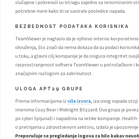
slučajeve i pokrenuli su istragu zajedno sa renomiranim s
potrebne mere kako bi se sanirale posledice napada.
BEZBEDNOST PODATAKA KORISNIKA
TeamViewer je naglasio da je njihovo interno korporativn
okruženja, što znači da nema dokaza da su podaci korisnika i
u toku, a glavni cilj kompanije je da osigura integritet svo
rasprostranjenost softvera TeamViewer u potrošačkom i ko
značajnim razlogom za zabrinutost.
ULOGA APT29 GRUPE
Prema informacijama iz
više izvora
, iza ovog napada stoj
imenima Cozy Bear i Midnight Blizzard. Ova grupa je pov
po cyber špijunaži i napadima na velike kompanije. Healt
o pretnjama u zdravstvenom sektoru, izdala je upozorenje
Preporučuje se pregledanje logova za bilo kakav neuob