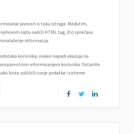
rmisanje javnosti o toku istrage. Međutim,
 njihovom sajtu sadrži
HTML tag, što sprečava
ronalaženje informacija.
dataka korisnika, ovakvi napadi ukazuju na
ansparentnim informisanjem korisnika. Ostanite
ko biste zaštitili svoje podatke i sisteme.