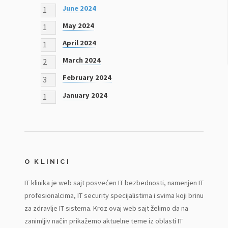
June 2024
1
May 2024
1
April 2024
1
March 2024
2
February 2024
3
January 2024
1
O KLINICI
IT klinika je web sajt posvećen IT bezbednosti, namenjen IT
profesionalcima, IT security specijalistima i svima koji brinu
za zdravlje IT sistema. Kroz ovaj web sajt želimo da na
zanimljiv način prikažemo aktuelne teme iz oblasti IT