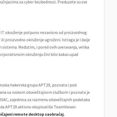
tručnjacima za cyber bezbednost. Preduzete su sve
o IT okruženje potpuno nezavisno od proizvodnog
li proizvodno okruženje ugroženi. Istraga je i dalje
jih sistema. Međutim, i pored ovih uveravanja, velika
rporativnom okruženju čini bilo kakav upad
i ruska hakerska grupa APT29, poznata i pod
ezana sa ruskom obaveštajnom službom i poznata je
h-ISAC, zajednica za razmenu obaveštajnih podataka
 da APT29 aktivno eksploatiše TeamViewer.
ičajeni remote desktop saobraćaj.