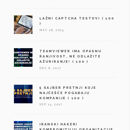
LAŽNI CAPTCHA TESTOVI
( 100
)
MAY 28, 2025
TEAMVIEWER IMA OPASNU
RANJIVOST, NE ODLAŽITE
AŽURIRANJE!
( 100 )
DEC 8, 2017
5 SAJBER PRETNJI KOJE
NAJČEŠĆE POGAĐAJU
KOMPANIJE
( 100 )
SEP 13, 2017
IRANSKI HAKERI
KOMPROMITUJU ORGANIZACIJE