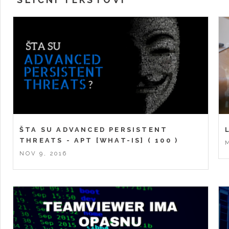
ŠTA SU ADVANCED PERSISTENT
THREATS - APT [WHAT-IS]
( 100 )
NOV 9, 2016