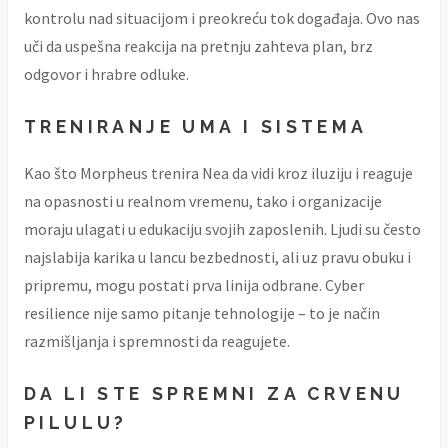
kontrolu nad situacijom i preokreću tok događaja. Ovo nas
uči da uspešna reakcija na pretnju zahteva plan, brz
odgovor i hrabre odluke.
TRENIRANJE UMA I SISTEMA
Kao što Morpheus trenira Nea da vidi kroz iluziju i reaguje
na opasnosti u realnom vremenu, tako i organizacije
moraju ulagati u edukaciju svojih zaposlenih. Ljudi su često
najslabija karika u lancu bezbednosti, ali uz pravu obuku i
pripremu, mogu postati prva linija odbrane. Cyber
resilience nije samo pitanje tehnologije – to je način
razmišljanja i spremnosti da reagujete.
DA LI STE SPREMNI ZA CRVENU
PILULU?