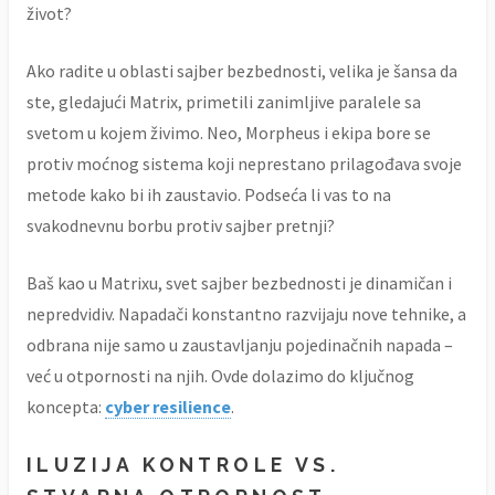
život?
Ako radite u oblasti sajber bezbednosti, velika je šansa da
ste, gledajući Matrix, primetili zanimljive paralele sa
svetom u kojem živimo. Neo, Morpheus i ekipa bore se
protiv moćnog sistema koji neprestano prilagođava svoje
metode kako bi ih zaustavio. Podseća li vas to na
svakodnevnu borbu protiv sajber pretnji?
Baš kao u Matrixu, svet sajber bezbednosti je dinamičan i
nepredvidiv. Napadači konstantno razvijaju nove tehnike, a
odbrana nije samo u zaustavljanju pojedinačnih napada –
već u otpornosti na njih. Ovde dolazimo do ključnog
koncepta:
cyber resilience
.
ILUZIJA KONTROLE VS.