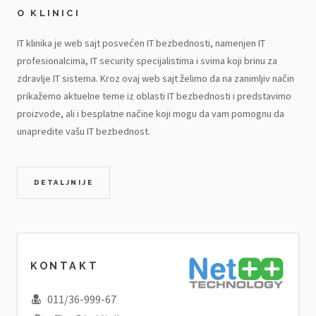
O KLINICI
IT klinika je web sajt posvećen IT bezbednosti, namenjen IT
profesionalcima, IT security specijalistima i svima koji brinu za
zdravlje IT sistema. Kroz ovaj web sajt želimo da na zanimljiv način
prikažemo aktuelne teme iz oblasti IT bezbednosti i predstavimo
proizvode, ali i besplatne načine koji mogu da vam pomognu da
unapredite vašu IT bezbednost.
DETALJNIJE
KONTAKT
011/36-999-67