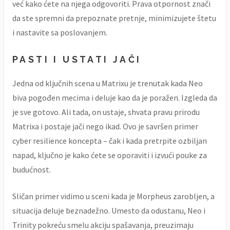
već kako ćete na njega odgovoriti. Prava otpornost znači
da ste spremni da prepoznate pretnje, minimizujete štetu
i nastavite sa poslovanjem.
PASTI I USTATI JAČI
Jedna od ključnih scena u Matrixu je trenutak kada Neo
biva pogođen mecima i deluje kao da je poražen. Izgleda da
je sve gotovo. Ali tada, on ustaje, shvata pravu prirodu
Matrixa i postaje jači nego ikad. Ovo je savršen primer
cyber resilience koncepta – čak i kada pretrpite ozbiljan
napad, ključno je kako ćete se oporaviti i izvući pouke za
budućnost.
Sličan primer vidimo u sceni kada je Morpheus zarobljen, a
situacija deluje beznadežno. Umesto da odustanu, Neo i
Trinity pokreću smelu akciju spašavanja, preuzimaju