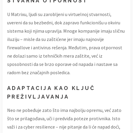
STVARNA OTPORNOST
U Matrixu, ljudi su zarobljeni u virtuelnoj stvarnosti,
uvereni da su bezbedni, dok zapravo funkcionišu u okviru
sistema koji njima upravlja. Mnoge kompanije imaju sličnu
iluziju – misle da su zaštićene jer imaju najnovije
firewallove i antivirus rešenja. Međutim, prava otpornost
ne dolazi samo iz tehničkih mera zaštite, već iz
sposobnosti da se brzo oporave od napada i nastave sa
radom bez značajnih posledica.
ADAPTACIJA KAO KLJUČ
PREŽIVLJAVANJA
Neo ne pobeđuje zato što ima najbolju opremu, već zato
što se prilagođava, uči i predviđa poteze protivnika. Isto
važi i za cyber resilience – nije pitanje da li će napad doći,