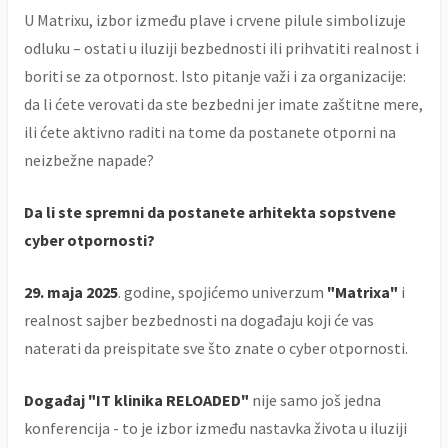
U Matrixu, izbor između plave i crvene pilule simbolizuje
odluku – ostati u iluziji bezbednosti ili prihvatiti realnost i
boriti se za otpornost. Isto pitanje važi i za organizacije:
da li ćete verovati da ste bezbedni jer imate zaštitne mere,
ili ćete aktivno raditi na tome da postanete otporni na
neizbežne napade?
Da li ste spremni da postanete arhitekta sopstvene
cyber otpornosti?
29. maja 2025
. godine, spojićemo univerzum
"Matrixa"
i
realnost sajber bezbednosti na događaju koji će vas
naterati da preispitate sve što znate o cyber otpornosti.
Događaj "IT klinika RELOADED"
nije samo još jedna
konferencija - to je izbor između nastavka života u iluziji