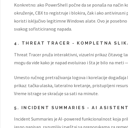
Konkretno: ako PowerShell počne da se ponaša na način k
okruženje, CBX to registruje i blokira, čak i ako antivirusni
koristi isključivo legitimne Windows alate. Ovo je posebno
svakog sofisticiranog napada.
4. THREAT TRACER - KOMPLETNA SLIK
Threat Tracer pruža interaktivni, vizuelni prikaz čitavog la
mogu da vide kako je napad evoluirao i šta je bilo na meti 
Umesto ručnog pretraživanja logova i korelacije događaja k
prikaz: tačka ulaska, lateralno kretanje, pristupljeni resur
Vreme istrage se skraćuje sa sati na minute.
5. INCIDENT SUMMARIES - AI ASISTEN
Incident Summaries je AI-powered funkcionalnost koja prik
jasno napisan, razumljiv izveštaj sa preporukama za remed