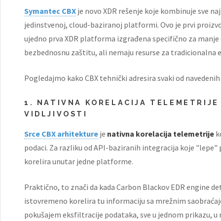
Symantec CBX
je novo XDR rešenje koje kombinuje sve na
jedinstvenoj, cloud-baziranoj platformi. Ovo je prvi proizv
ujedno prva XDR platforma izgrađena specifično za manje 
bezbednosnu zaštitu, ali nemaju resurse za tradicionalna e
Pogledajmo kako CBX tehnički adresira svaki od navedeni
1. NATIVNA KORELACIJA TELEMETRIJE
VIDLJIVOSTI
Srce CBX arhitekture
je
nativna korelacija telemetrije
ko
podaci. Za razliku od API-baziranih integracija koje "lepe" p
korelira unutar jedne platforme.
Praktično, to znači da kada Carbon Blackov EDR engine de
istovremeno korelira tu informaciju sa mrežnim saobraćaje
pokušajem eksfiltracije podataka, sve u jednom prikazu, 