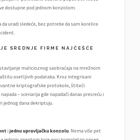
u sve dostupne pod jednom konzolom.
ta da uradi sledeće, bez potrebe da sam korelira
ncident.
OJE SREDNJE FIRME NAJČEŠĆE
stavljanje malicioznog saobraćaja na mrežnom
štitu osetljivih podataka. Kroz integrisani
vantne kriptografske protokole, štiteći
" napada – scenarija gde napadači danas presreću i
ri jednog dana dekriptuju.
ent
i
jednu upravljačku konzolu
. Nema više pet
nje sa jednim agentom koje nosi kompletan opseg