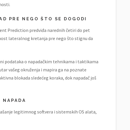
nosti.
PAD PRE NEGO ŠTO SE DOGODI
nt Prediction predviđa narednih četiri do pet
ost lateralnog kretanja pre nego što stignu da
čini podataka o napadačkim tehnikama i taktikama
tar vašeg okruženja i mapira ga na poznate
aktivna blokada sledećeg koraka, dok napadač još
L NAPADA
šanje legitimnog softvera i sistemskih OS alata,