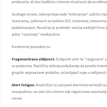
preduzeća, ali bez budžeta i interne stručnosti da se odbra
Sa druge strane, rešenja koja nude "enterprise" zaštitu t
licencama, zahtevom za velikim SOC timovima, mesecima
podešavanjem. Rezultat je predvidiv: većina srednjih firmi
jedva "razumeju" međusobno.
Konkretne posledice su:
Fragmentirana vidljivost.
Endpoint alat ne "razgovara" sa
sa podacima. Različita rešenja pokušavaju da povežu teleme
grupiše nepovezane podatke, ostavljajući rupe u vidljivos
Alert fatigue.
Analitičari su zatrpani alarmima od kojih su v
nezapaženo, ne zato što sistem nije registrovao anomaliju,
vreme.