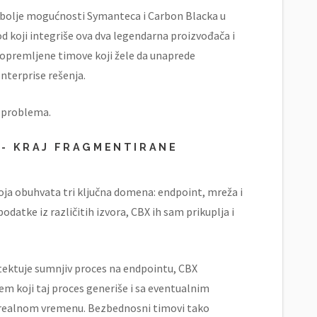
jbolje mogućnosti Symanteca i Carbon Blacka u
od koji integriše ova dva legendarna proizvođača i
opremljene timove koji žele da unaprede
nterprise rešenja.
h problema.
 - KRAJ FRAGMENTIRANE
ja obuhvata tri ključna domena: endpoint, mreža i
odatke iz različitih izvora, CBX ih sam prikuplja i
tektuje sumnjiv proces na endpointu, CBX
m koji taj proces generiše i sa eventualnim
u realnom vremenu. Bezbednosni timovi tako