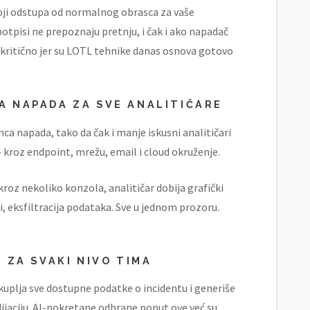
oji odstupa od normalnog obrasca za vaše
 potpisi ne prepoznaju pretnju, i čak i ako napadač
 kritično jer su LOTL tehnike danas osnova gotovo
A NAPADA ZA SVE ANALITIČARE
nca napada, tako da čak i manje iskusni analitičari
— kroz endpoint, mrežu, email i cloud okruženje.
roz nekoliko konzola, analitičar dobija grafički
si, eksfiltracija podataka. Sve u jednom prozoru.
T ZA SVAKI NIVO TIMA
uplja sve dostupne podatke o incidentu i generiše
ijaciju. AI-pokretane odbrane poput ove već su