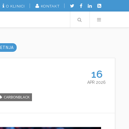
O KLINICI
KONTAKT
Search
Menu
ETNJA
16
APR 2026
CARBONBLACK