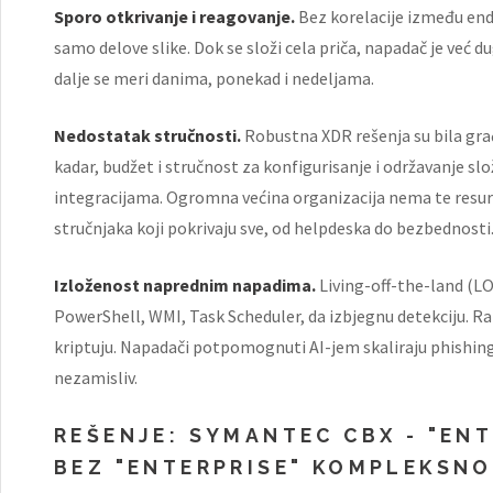
Sporo otkrivanje i reagovanje.
Bez korelacije između end
samo delove slike. Dok se složi cela priča, napadač je već 
dalje se meri danima, ponekad i nedeljama.
Nedostatak stručnosti.
Robustna XDR rešenja su bila gra
kadar, budžet i stručnost za konfigurisanje i održavanje s
integracijama. Ogromna većina organizacija nema te resurse
stručnjaka koji pokrivaju sve, od helpdeska do bezbednosti
Izloženost naprednim napadima.
Living-off-the-land (LO
PowerShell, WMI, Task Scheduler, da izbjegnu detekciju. 
kriptuju. Napadači potpomognuti AI-jem skaliraju phishing 
nezamisliv.
REŠENJE: SYMANTEC CBX - "ENT
BEZ "ENTERPRISE" KOMPLEKSNO