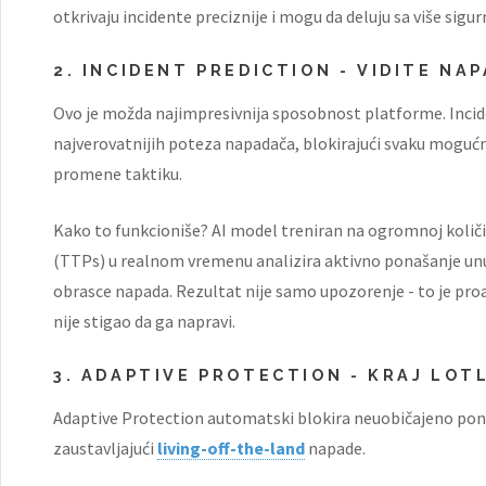
otkrivaju incidente preciznije i mogu da deluju sa više sigur
2. INCIDENT PREDICTION - VIDITE NA
Ovo je možda najimpresivnija sposobnost platforme. Incide
najverovatnijih poteza napadača, blokirajući svaku mogućn
promene taktiku.
Kako to funkcioniše? AI model treniran na ogromnoj koli
(TTPs) u realnom vremenu analizira aktivno ponašanje unu
obrasce napada. Rezultat nije samo upozorenje - to je pro
nije stigao da ga napravi.
3. ADAPTIVE PROTECTION - KRAJ LOT
Adaptive Protection automatski blokira neuobičajeno pona
zaustavljajući
living-off-the-land
napade.