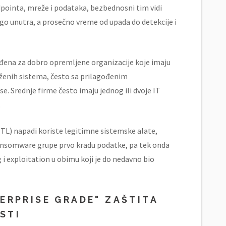
pointa, mreže i podataka, bezbednosni tim vidi
dugo unutra, a prosečno vreme od upada do detekcije i
đena za dobro opremljene organizacije koje imaju
loženih sistema, često sa prilagođenim
. Srednje firme često imaju jednog ili dvoje IT
.
TL) napadi koriste legitimne sistemske alate,
Ransomware grupe prvo kradu podatke, pa tek onda
i exploitation u obimu koji je do nedavno bio
ERPRISE GRADE" ZAŠTITA
STI