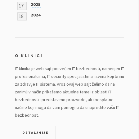
2025
17
2024
18
O KLINICI
IT klinika je web sajt posvećen IT bezbednosti, namenjen IT
profesionalcima, IT security specijalistima i svima koji brinu
za zdravlje IT sistema. Kroz ovaj web sajt želimo da na
zanimljiv način prikažemo aktuelne teme iz oblasti IT
bezbednosti i predstavimo proizvode, ali i besplatne
načine koji mogu da vam pomognu da unapredite vašu IT
bezbednost.
DETALJNIJE