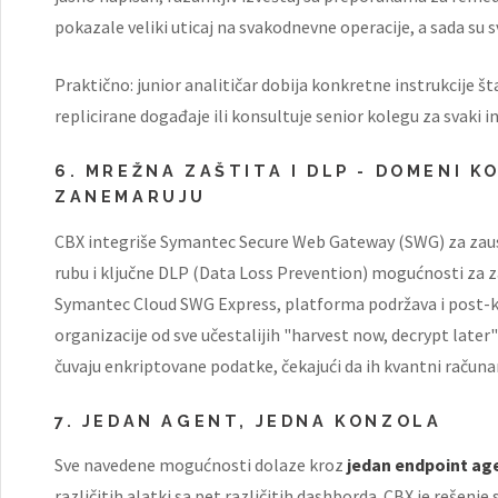
pokazale veliki uticaj na svakodnevne operacije, a sada s
Praktično: junior analitičar dobija konkretne instrukcije š
replicirane događaje ili konsultuje senior kolegu za svaki i
6. MREŽNA ZAŠTITA I DLP - DOMENI K
ZANEMARUJU
CBX integriše Symantec Secure Web Gateway (SWG) za zau
rubu i ključne DLP (Data Loss Prevention) mogućnosti za za
Symantec Cloud SWG Express, platforma podržava i post-k
organizacije od sve učestalijih "harvest now, decrypt later
čuvaju enkriptovane podatke, čekajući da ih kvantni računa
7. JEDAN AGENT, JEDNA KONZOLA
Sve navedene mogućnosti dolaze kroz
jedan endpoint ag
različitih alatki sa pet različitih dashborda. CBX je reše