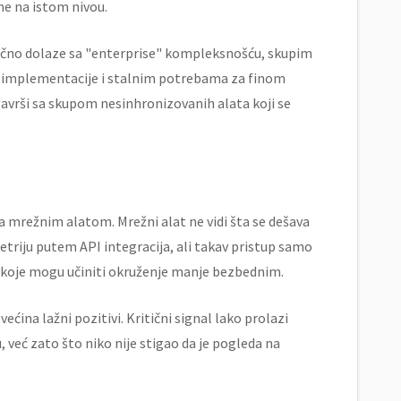
ne na istom nivou.
ipično dolaze sa "enterprise" kompleksnošću, skupim
 implementacije i stalnim potrebama za finom
 završi sa skupom nesinhronizovanih alata koji se
 mrežnim alatom. Mrežni alat ne vidi šta se dešava
triju putem API integracija, ali takav pristup samo
ti koje mogu učiniti okruženje manje bezbednim.
ećina lažni pozitivi. Kritični signal lako prolazi
 već zato što niko nije stigao da je pogleda na