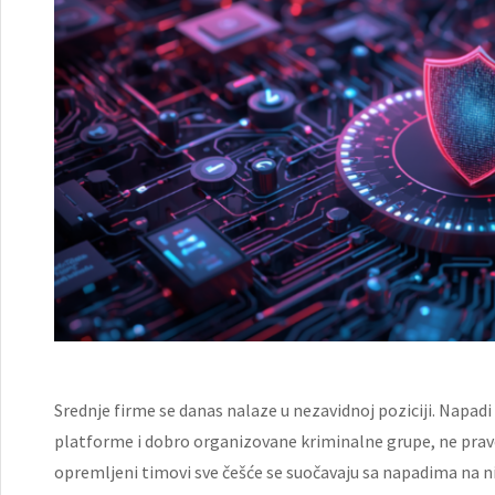
Srednje firme se danas nalaze u nezavidnoj poziciji. Napad
platforme i dobro organizovane kriminalne grupe, ne prave 
opremljeni timovi sve češće se suočavaju sa napadima na niv