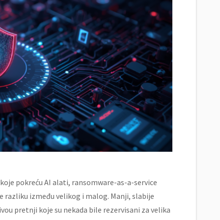
i koje pokreću AI alati, ransomware-as-a-service
razliku između velikog i malog. Manji, slabije
ou pretnji koje su nekada bile rezervisani za velika