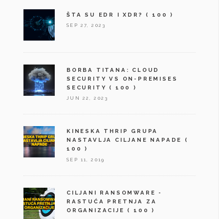
ŠTA SU EDR I XDR?
( 100 )
SEP 27, 2023
BORBA TITANA: CLOUD
SECURITY VS ON-PREMISES
SECURITY
( 100 )
JUN 22, 2023
KINESKA THRIP GRUPA
NASTAVLJA CILJANE NAPADE
(
100 )
SEP 11, 2019
CILJANI RANSOMWARE -
RASTUĆA PRETNJA ZA
ORGANIZACIJE
( 100 )