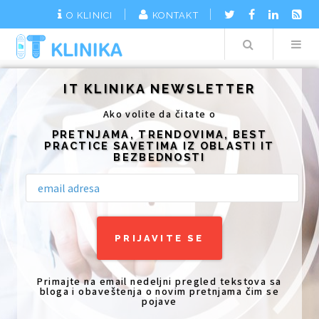
O KLINICI
KONTAKT
Search
Additionally, paste this code immediately after the opening tag:
IT KLINIKA NEWSLETTER
Ako volite da čitate o
PRETNJAMA, TRENDOVIMA, BEST
PRACTICE SAVETIMA IZ OBLASTI IT
BEZBEDNOSTI
Primajte na email nedeljni pregled tekstova sa
bloga i obaveštenja o novim pretnjama čim se
pojave