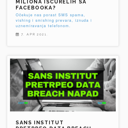
MILIONA ISCURELIH SA
FACEBOOKA?
Očekuje nas porast SMS spama,
vishing i smishing prevara, iznuda i
uznemiravanja telefonom.
7. APR 2021.
SANS INSTITUT