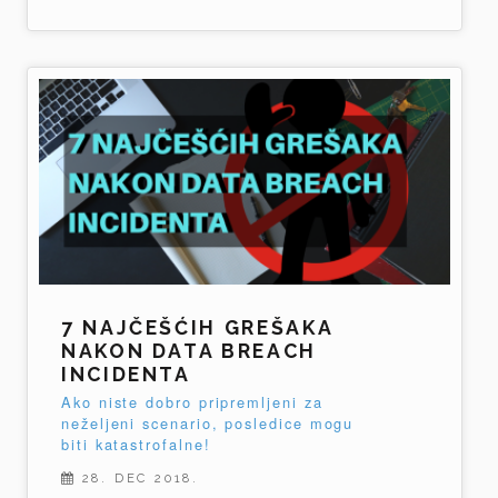
7 NAJČEŠĆIH GREŠAKA
NAKON DATA BREACH
INCIDENTA
Ako niste dobro pripremljeni za
neželjeni scenario, posledice mogu
biti katastrofalne!
28. DEC 2018.