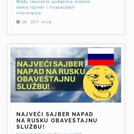
Među iscurelim podacima srećom
nema lozinki i finansijskih
informacija.
28. OCT 2019.
NAJVEĆI SAJBER NAPAD
NA RUSKU OBAVEŠTAJNU
SLUŽBU!