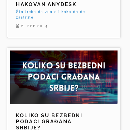
HAKOVAN ANYDESK
Šta treba da znate i kako da de
zaštitite
6. FEB 2024.
KOLIKO SU BEZBEDNI
PODACI GRAĐANA
SRBIJE?