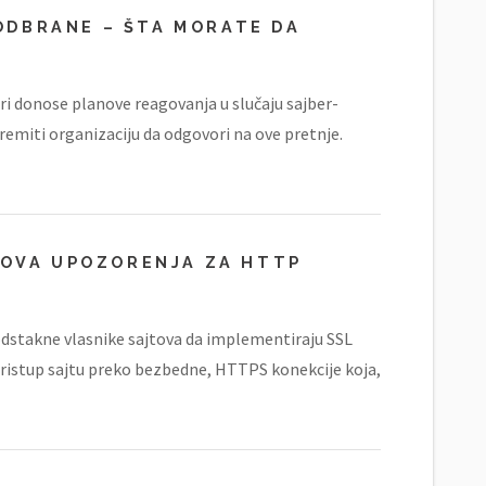
 ODBRANE – ŠTA MORATE DA
ri donose planove reagovanja u slučaju sajber-
remiti organizaciju da odgovori na ove pretnje.
OVA UPOZORENJA ZA HTTP
dstakne vlasnike sajtova da implementiraju SSL
pristup sajtu preko bezbedne, HTTPS konekcije koja,