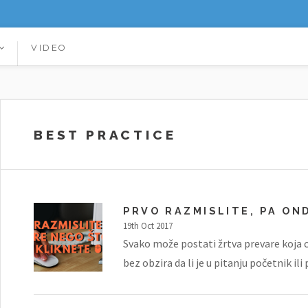
VIDEO
BEST PRACTICE
PRVO RAZMISLITE, PA ON
19th Oct 2017
Svako može postati žrtva prevare koja c
bez obzira da li je u pitanju početnik ili p