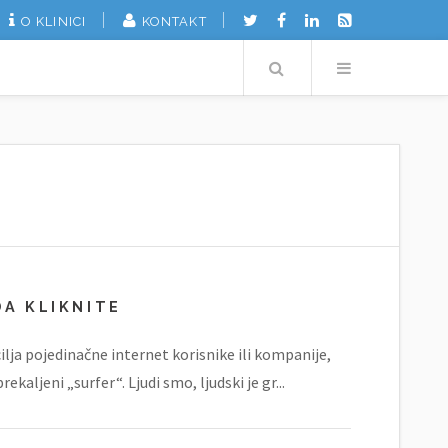
O KLINICI
KONTAKT
Search
Menu
DA KLIKNITE
ilja pojedinačne internet korisnike ili kompanije,
rekaljeni „surfer“. Ljudi smo, ljudski je gr...