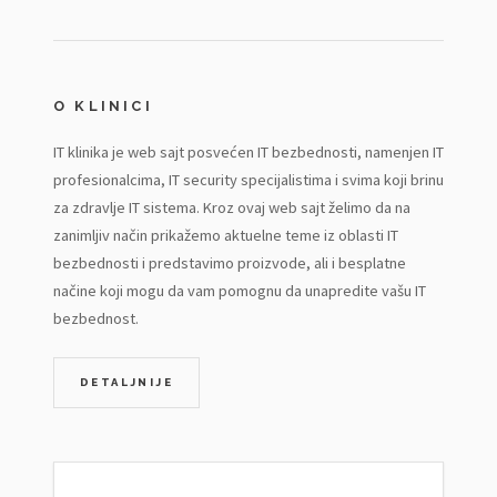
O KLINICI
IT klinika je web sajt posvećen IT bezbednosti, namenjen IT
profesionalcima, IT security specijalistima i svima koji brinu
za zdravlje IT sistema. Kroz ovaj web sajt želimo da na
zanimljiv način prikažemo aktuelne teme iz oblasti IT
bezbednosti i predstavimo proizvode, ali i besplatne
načine koji mogu da vam pomognu da unapredite vašu IT
bezbednost.
DETALJNIJE