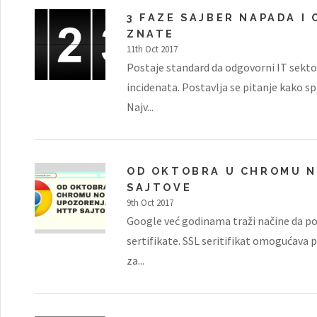
3 FAZE SAJBER NAPADA I
ZNATE
11th Oct 2017
Postaje standard da odgovorni IT sekto
incidenata. Postavlja se pitanje kako sp
Najv...
OD OKTOBRA U CHROMU N
SAJTOVE
9th Oct 2017
Google već godinama traži načine da po
sertifikate. SSL seritifikat omogućava 
za...