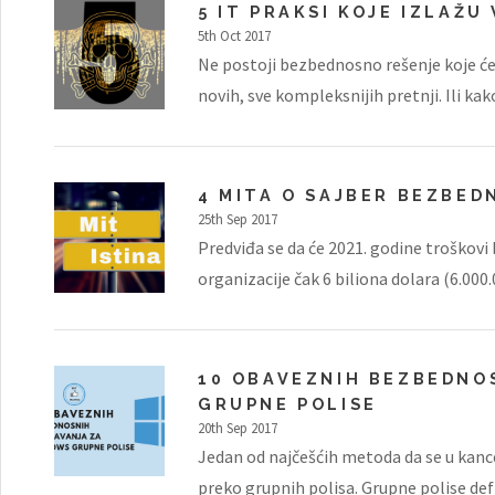
5 IT PRAKSI KOJE IZLAŽU
5th Oct 2017
Ne postoji bezbednosno rešenje koje će
novih, sve kompleksnijih pretnji. Ili ka
4 MITA O SAJBER BEZBED
25th Sep 2017
Predviđa se da će 2021. godine troškovi
organizacije čak 6 biliona dolara (6.000.
10 OBAVEZNIH BEZBEDNO
GRUPNE POLISE
20th Sep 2017
Jedan od najčešćih metoda da se u kance
preko grupnih polisa. Grupne polise defi