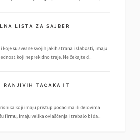
LNA LISTA ZA SAJBER
 koje su svesne svojih jakih strana i slabosti, imaju
ednost koji neprekidno traje. Ne čekajte d...
 RANJIVIH TAČAKA IT
risnika koji imaju pristup podacima ili delovima
u firmu, imaju velika ovlašćenja i trebalo bi da...