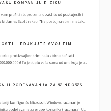
 VAŠU KOMPANIJU RIZIKU
 vam pružiti stoprocentnu zaštitu od postojećih i
ko bi James Scott rekao: "Ne postoji srebrni metak...
NOSTI – EDUKUJTE SVOJ TIM
 borbe protiv sajber kriminala zbirno koštati
000.000.000)! To je duplo veća suma od one koja je u...
SNIH PODEŠAVANJA ZA WINDOWS
lariji konfigurišu Microsoft Windows računari je
nišu podešavanja za grupe korisnika (računara). U...