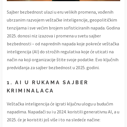
Sajber bezbednost ulazi u eru velikih promena, vođenih
ubrzanim razvojem veštačke inteligencije, geopolitičkim
tenzijama i sve većim brojem sofisticiranih napada. Godina
2025. donosi niz izazova i promena u svetu sajber
bezbednosti – od naprednih napada koje pokreće veštačka
inteligencija (AI) do strožih regulativa koje će uticati na
način na koji organizacije štite svoje podatke. Evo ključnih
predviđanja za sajber bezbednost u 2025. godini.
1.
AI U RUKAMA SAJBER
KRIMINALACA
Veštačka inteligencija će igrati ključnu ulogu u budućim
napadima. Napadači su i u 2024. koristili generativnu AI, a u
2025. će je koristiti još više i to na sledeće načine: