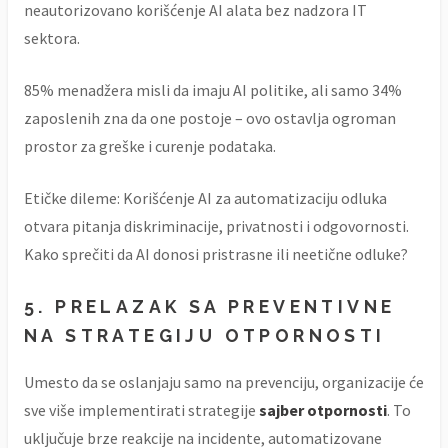
neautorizovano korišćenje AI alata bez nadzora IT
sektora.
85% menadžera misli da imaju AI politike, ali samo 34%
zaposlenih zna da one postoje – ovo ostavlja ogroman
prostor za greške i curenje podataka.
Etičke dileme: Korišćenje AI za automatizaciju odluka
otvara pitanja diskriminacije, privatnosti i odgovornosti.
Kako sprečiti da AI donosi pristrasne ili neetične odluke?
5.
PRELAZAK SA PREVENTIVNE
NA STRATEGIJU OTPORNOSTI
Umesto da se oslanjaju samo na prevenciju, organizacije će
sve više implementirati strategije
sajber otpornosti
. To
uključuje brze reakcije na incidente, automatizovane