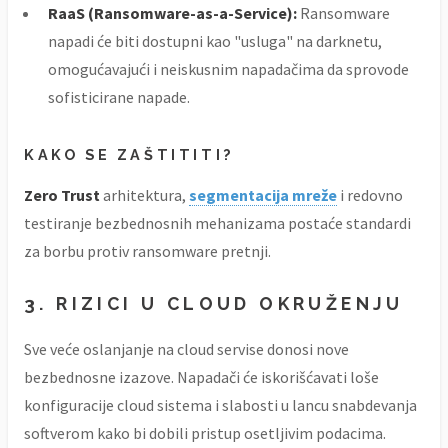
RaaS (Ransomware-as-a-Service):
Ransomware
napadi će biti dostupni kao "usluga" na darknetu,
omogućavajući i neiskusnim napadačima da sprovode
sofisticirane napade.
KAKO SE ZAŠTITITI?
Zero Trust
arhitektura,
segmentacija mreže
i redovno
testiranje bezbednosnih mehanizama postaće standardi
za borbu protiv ransomware pretnji.
3.
RIZICI U CLOUD OKRUŽENJU
Sve veće oslanjanje na cloud servise donosi nove
bezbednosne izazove. Napadači će iskorišćavati loše
konfiguracije cloud sistema i slabosti u lancu snabdevanja
softverom kako bi dobili pristup osetljivim podacima.