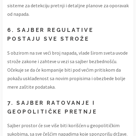
sisteme za detekciju pretnji i detaljne planove za oporavak
od napada.
6.
SAJBER REGULATIVE
POSTAJU SVE STROŽE
S obzirom na sve veći broj napada, vlade širom sveta uvode
strože zakone i zahteve u vezi sa sajber bezbednošću.
Očekuje se da će kompanije biti pod većim pritiskom da
pokažu usklađenost sa novim propisima i obezbede bolje
mere zaštite podataka.
7.
SAJBER RATOVANJE I
GEOPOLITIČKE PRETNJE
Sajber prostor će sve više biti korišćen u geopolitičkim
sukobima, sa sve češćim napadima koje sponzorišu države.