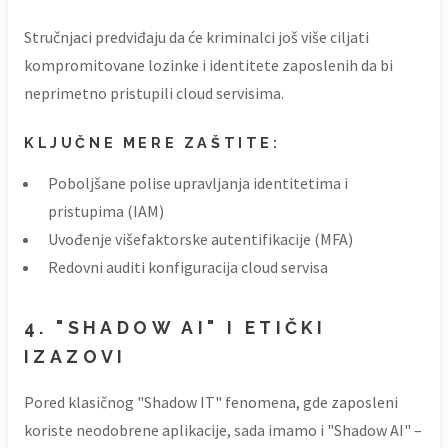
Stručnjaci predviđaju da će kriminalci još više ciljati
kompromitovane lozinke i identitete zaposlenih da bi
neprimetno pristupili cloud servisima.
KLJUČNE MERE ZAŠTITE:
Poboljšane polise upravljanja identitetima i
pristupima (IAM)
Uvođenje višefaktorske autentifikacije (MFA)
Redovni auditi konfiguracija cloud servisa
4. "SHADOW AI" I ETIČKI
IZAZOVI
Pored klasičnog "Shadow IT" fenomena, gde zaposleni
koriste neodobrene aplikacije, sada imamo i "Shadow AI" –