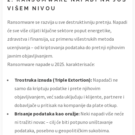
VIŠEM NIVOU
Ransomware se razvija u sve destruktivniju pretnju. Napadi
će sve više ciljati ključne sektore poput energetike,
zdravstva i finansija, uz primenu višestrukih metoda
ucenjivanja – od kriptovanja podataka do pretnji njihovim
javnim objavljivanjem.
Ransomware napade u 2025. karakterisaće:
Trostruka iznuda (Triple Extortion):
Napadači ne
samo da kriptuju podatke i prete njihovim
objavljivanjem, već sada uključuju i klijente, partnere i
dobavljače u pritisak na kompanije da plate otkup.
Brisanje podataka kao oružje:
Neki napadi više neće
ni tražiti novac – cilj će biti potpuno uništavanje
podataka, posebno u geopolitičkim sukobima.