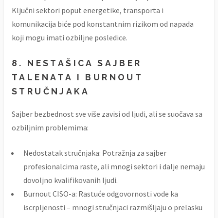
Ključni sektori poput energetike, transporta i
komunikacija biće pod konstantnim rizikom od napada
koji mogu imati ozbiljne posledice.
8. NESTAŠICA SAJBER
TALENATA I BURNOUT
STRUČNJAKA
Sajber bezbednost sve više zavisi od ljudi, ali se suočava sa
ozbiljnim problemima:
Nedostatak stručnjaka: Potražnja za sajber
profesionalcima raste, ali mnogi sektori i dalje nemaju
dovoljno kvalifikovanih ljudi.
Burnout CISO-a: Rastuće odgovornosti vode ka
iscrpljenosti – mnogi stručnjaci razmišljaju o prelasku