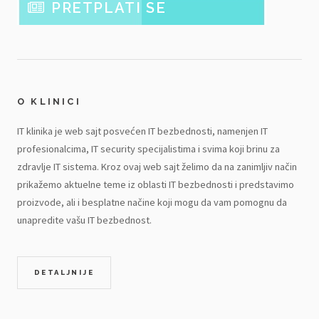
PRETPLATI SE
O KLINICI
IT klinika je web sajt posvećen IT bezbednosti, namenjen IT
profesionalcima, IT security specijalistima i svima koji brinu za
zdravlje IT sistema. Kroz ovaj web sajt želimo da na zanimljiv način
prikažemo aktuelne teme iz oblasti IT bezbednosti i predstavimo
proizvode, ali i besplatne načine koji mogu da vam pomognu da
unapredite vašu IT bezbednost.
DETALJNIJE