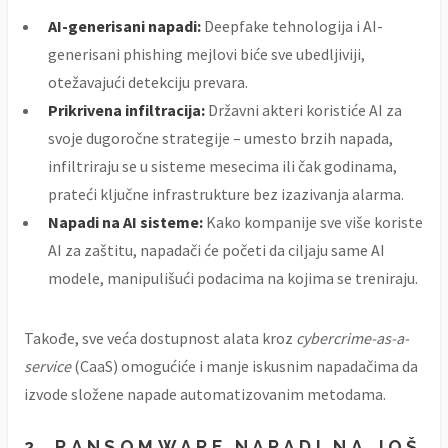
AI-generisani napadi:
Deepfake tehnologija i AI-
generisani phishing mejlovi biće sve ubedljiviji,
otežavajući detekciju prevara.
Prikrivena infiltracija:
Državni akteri koristiće AI za
svoje dugoročne strategije – umesto brzih napada,
infiltriraju se u sisteme mesecima ili čak godinama,
prateći ključne infrastrukture bez izazivanja alarma.
Napadi na AI sisteme:
Kako kompanije sve više koriste
AI za zaštitu, napadači će početi da ciljaju same AI
modele, manipulišući podacima na kojima se treniraju.
Takođe, sve veća dostupnost alata kroz
cybercrime-as-a-
service
(CaaS) omogućiće i manje iskusnim napadačima da
izvode složene napade automatizovanim metodama.
2.
RANSOMWARE NAPADI NA JOŠ