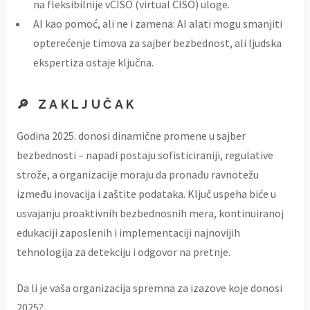
na fleksibilnije vCISO (virtual CISO) uloge.
AI kao pomoć, ali ne i zamena: AI alati mogu smanjiti
opterećenje timova za sajber bezbednost, ali ljudska
ekspertiza ostaje ključna.
🔎 ZAKLJUČAK
Godina 2025. donosi dinamične promene u sajber
bezbednosti – napadi postaju sofisticiraniji, regulative
strože, a organizacije moraju da pronađu ravnotežu
između inovacija i zaštite podataka. Ključ uspeha biće u
usvajanju proaktivnih bezbednosnih mera, kontinuiranoj
edukaciji zaposlenih i implementaciji najnovijih
tehnologija za detekciju i odgovor na pretnje.
Da li je vaša organizacija spremna za izazove koje donosi
2025?