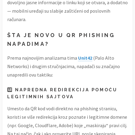
dovoljno jasne informacije o linku koji se otvara, a dodatno
— mobilni uređaji su slabije zaštićeni od poslovnih
računara.
ŠTA JE NOVO U QR PHISHING
NAPADIMA?
Prema najnovijim analizama tima
Unit42
(Palo Alto
Networks) i drugim stručnjacima, napadači su značajno
unapredili ovu taktiku:
1️⃣ NAPREDNA REDIREKCIJA POMOĆU
LEGITIMNIH SAJTOVA
Umesto da QR kod vodi direktno na phishing stranicu,
koristi se više redirekcija kroz poznate i legitimne domene
(npr. Google, Cloudflare, Adobe) koje „maskiraju“ pravi cilj.
Na taj način, čak i ako proverite URL posle skeniranja,