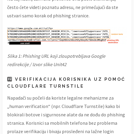
često ćete videti poznatu adresu, ne primećujući da ste
ustvari samo korak od phishing stranice.
Slika 1: Phishing URL koji zloupotrebljava Google
redirekcije / Izvor slike Unit42
2️⃣ VERIFIKACIJA KORISNIKA UZ POMOĆ
CLOUDFLARE TURNSTILE
Napadači su počeli da koriste legalne mehanizme za
„human verification“ (npr. Cloudflare Turnstile) kako bi
blokirali botove i sigurnosne alate da ne dođu do phishing
stranica. Korisnici sa mobilnih telefona bez problema
prolaze verifikaciju i bivaju prosleđeni na lažne login