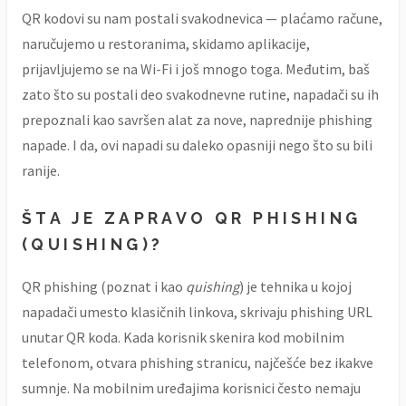
QR kodovi su nam postali svakodnevica — plaćamo račune,
naručujemo u restoranima, skidamo aplikacije,
prijavljujemo se na Wi-Fi i još mnogo toga. Međutim, baš
zato što su postali deo svakodnevne rutine, napadači su ih
prepoznali kao savršen alat za nove, naprednije phishing
napade. I da, ovi napadi su daleko opasniji nego što su bili
ranije.
ŠTA JE ZAPRAVO QR PHISHING
(QUISHING)?
QR phishing (poznat i kao
quishing
) je tehnika u kojoj
napadači umesto klasičnih linkova, skrivaju phishing URL
unutar QR koda. Kada korisnik skenira kod mobilnim
telefonom, otvara phishing stranicu, najčešće bez ikakve
sumnje. Na mobilnim uređajima korisnici često nemaju