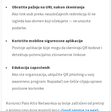
Obratite pažnju na URL nakon skeniranja
Ako link vodi preko neuobičajenih redirekcija ili ne
izgleda kao domen koji očekujete — ne unosite
podatke.
Koristite mobilne sigurnosne aplikacije
Postoje aplikacije koje mogu da skeniraju QR kodove i
detektuju potencijalno zlonamerne linkove.
Edukacija zaposlenih
Ako ste organizacija, uključite QR phishing u svoj
awareness program. Napadači sve češće ciljaju upravo
poslovne korisnike.
Korisnici Palo Alto Networksa su bolje zaštićeni od pretnji
o kojima smo gore govorili kroz
cloud servise za next-