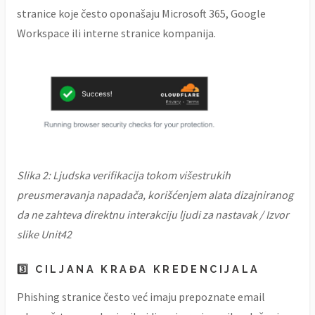
stranice koje često oponašaju Microsoft 365, Google
Workspace ili interne stranice kompanija.
Slika 2: Ljudska verifikacija tokom višestrukih
preusmeravanja napadača, korišćenjem alata dizajniranog
da ne zahteva direktnu interakciju ljudi za nastavak / Izvor
slike Unit42
3️⃣ CILJANA KRAĐA KREDENCIJALA
Phishing stranice često već imaju prepoznate email