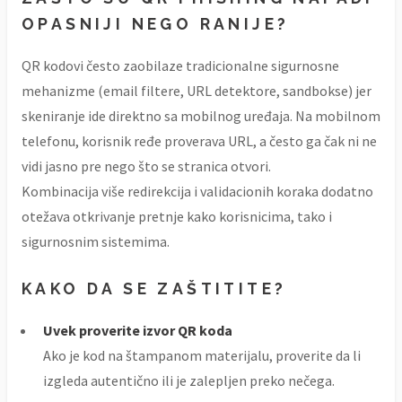
OPASNIJI NEGO RANIJE?
QR kodovi često zaobilaze tradicionalne sigurnosne
mehanizme (email filtere, URL detektore, sandbokse) jer
skeniranje ide direktno sa mobilnog uređaja. Na mobilnom
telefonu, korisnik ređe proverava URL, a često ga čak ni ne
vidi jasno pre nego što se stranica otvori.
Kombinacija više redirekcija i validacionih koraka dodatno
otežava otkrivanje pretnje kako korisnicima, tako i
sigurnosnim sistemima.
KAKO DA SE ZAŠTITITE?
Uvek proverite izvor QR koda
Ako je kod na štampanom materijalu, proverite da li
izgleda autentično ili je zalepljen preko nečega.