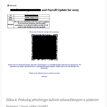
Slika 4: Pokušaj phishinga lažnim obaveštenjem o platnim
listama / Izvor slike Unit42