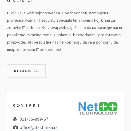
O KLINICI
IT klinika je web sajt posvećen IT bezbednosti, namenjen IT
profesionalcima, IT security specijalistima i svima koji brinu za
zdravlje IT sistema. Kroz ovaj web sajt želimo da na zanimljiv način
prikažemo aktuelne teme iz oblasti IT bezbednosti i predstavimo
proizvode, ali i besplatne načine koji mogu da vam pomognu da
unapredite vašu IT bezbednost.
DETALJNIJE
KONTAKT
011/36-999-67
office@it-klinika.rs