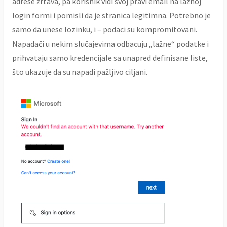
adrese žrtava, pa korisnik vidi svoj pravi email na lažnoj
login formi i pomisli da je stranica legitimna. Potrebno je
samo da unese lozinku, i – podaci su kompromitovani.
Napadači u nekim slučajevima odbacuju „lažne“ podatke i
prihvataju samo kredencijale sa unapred definisane liste,
što ukazuje da su napadi pažljivo ciljani.