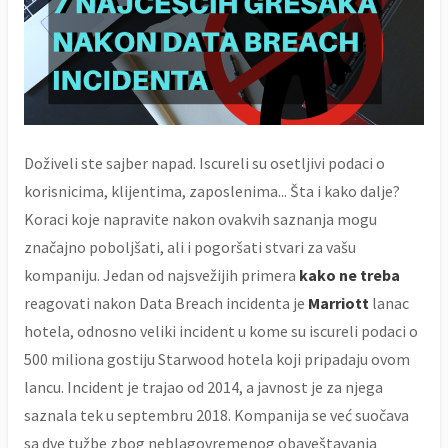
Doživeli ste sajber napad. Iscureli su osetljivi podaci o
korisnicima, klijentima, zaposlenima... Šta i kako dalje?
Koraci koje napravite nakon ovakvih saznanja mogu
značajno poboljšati, ali i pogoršati stvari za vašu
kompaniju. Jedan od najsvežijih primera
kako ne treba
reagovati nakon Data Breach incidenta je
Marriott
lanac
hotela, odnosno veliki incident u kome su iscureli podaci o
500 miliona gostiju Starwood hotela koji pripadaju ovom
lancu. Incident je trajao od 2014, a javnost je za njega
saznala tek u septembru 2018. Kompanija se već suočava
sa dve tužbe zbog neblagovremenog obaveštavanja