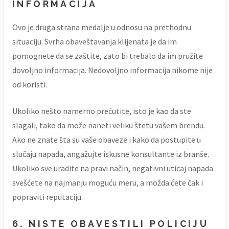
INFORMACIJA
Ovo je druga strana medalje u odnosu na prethodnu
situaciju. Svrha obaveštavanja klijenata je da im
pomognete da se zaštite, zato bi trebalo da im pružite
dovoljno informacija. Nedovoljno informacija nikome nije
od koristi.
Ukoliko nešto namerno prećutite, isto je kao da ste
slagali, tako da može naneti veliku štetu vašem brendu.
Ako ne znate šta su vaše obaveze i kako da postupite u
slučaju napada, angažujte iskusne konsultante iz branše.
Ukoliko sve uradite na pravi način, negativni uticaj napada
svešćete na najmanju moguću meru, a možda ćete čak i
popraviti reputaciju.
6. NISTE OBAVESTILI POLICIJU