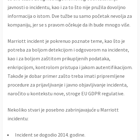
javnosti o incidentu, kao i za to što nije pružila dovoljno
informacija o istom. Dve tužbe su samo početak nevolja za
kompaniju, jer se s pravom očekuje da ih bude mnogo više.
Marriott incident je pokrenuo poznate teme, kao što je
potreba za boljom detekcijom i odgovorom na incidente,
kao i za boljom zaštitom prikupljenih podataka,
enkripcijom, kontrolom pristupa i jakom autentifikacijom.
Takođe je dobar primer zašto treba imati pripremljene
procedure za prijavljivanje i javno objavljivanje incidenta,
naročito u kontekstu nove, stroge EU GDPR regulative.
Nekoliko stvari je posebno zabrinjavajuće u Marriott
incidentu:
Incident se dogodio 2014. godine.