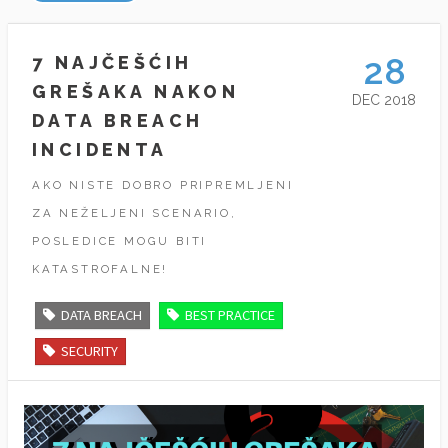
28
7 NAJČEŠĆIH
GREŠAKA NAKON
DEC 2018
DATA BREACH
INCIDENTA
AKO NISTE DOBRO PRIPREMLJENI
ZA NEŽELJENI SCENARIO,
POSLEDICE MOGU BITI
KATASTROFALNE!
DATA BREACH
BEST PRACTICE
SECURITY