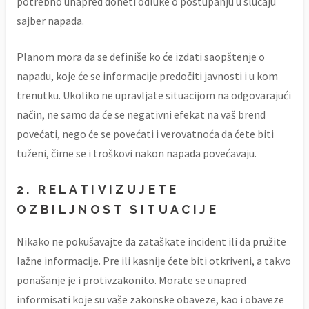
potrebno unapred doneti odluke o postupanju u slučaju
sajber napada.
Planom mora da se definiše ko će izdati saopštenje o
napadu, koje će se informacije predočiti javnosti i u kom
trenutku. Ukoliko ne upravljate situacijom na odgovarajući
način, ne samo da će se negativni efekat na vaš brend
povećati, nego će se povećati i verovatnoća da ćete biti
tuženi, čime se i troškovi nakon napada povećavaju.
2. RELATIVIZUJETE
OZBILJNOST SITUACIJE
Nikako ne pokušavajte da zataškate incident ili da pružite
lažne informacije. Pre ili kasnije ćete biti otkriveni, a takvo
ponašanje je i protivzakonito. Morate se unapred
informisati koje su vaše zakonske obaveze, kao i obaveze