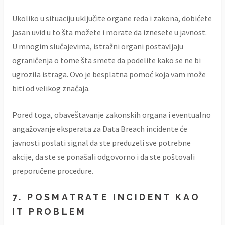
Ukoliko u situaciju uključite organe reda i zakona, dobićete
jasan uvid u to šta možete i morate da iznesete u javnost.
U mnogim slučajevima, istražni organi postavljaju
ograničenja o tome šta smete da podelite kako se ne bi
ugrozila istraga. Ovo je besplatna pomoć koja vam može
biti od velikog značaja.
Pored toga, obaveštavanje zakonskih organa i eventualno
angažovanje eksperata za Data Breach incidente će
javnosti poslati signal da ste preduzeli sve potrebne
akcije, da ste se ponašali odgovorno i da ste poštovali
preporučene procedure.
7. POSMATRATE INCIDENT KAO
IT PROBLEM