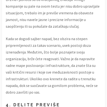
kompanije su pale na ovom testu jer nisu dobro upravljale
situacijom, trebalo im je previše vremena da obaveste
javnost, nisu navele jasne i precizne informacije u
saopštenju ili su pokušale da zataškaju slučaj.
Kada se dogodi sajber napad, bez obzira na stepen
pripremljenosti za takav scenario, uvek postoji doza
iznenađenja. Međutim, što bolje poznajete svoju
organizaciju, brže ćete reagovati. Važno je da napravite
radne mape poslovanja i infrastrukture, da znate šta su
vaši kritični resursi i koje sve međuzavisnosti postoje u
infrastrukturi. Ukoliko ovo krenete da radite u trenutku
napada, dok se suočavate sa gomilom problema, neće se
dobro završiti po vas.
4. DELITE PREVIŠE