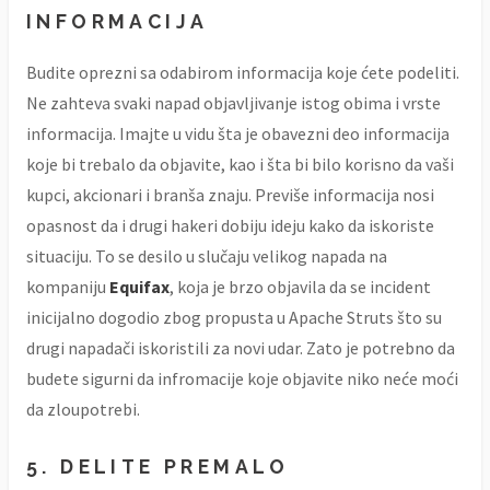
INFORMACIJA
Budite oprezni sa odabirom informacija koje ćete podeliti.
Ne zahteva svaki napad objavljivanje istog obima i vrste
informacija. Imajte u vidu šta je obavezni deo informacija
koje bi trebalo da objavite, kao i šta bi bilo korisno da vaši
kupci, akcionari i branša znaju. Previše informacija nosi
opasnost da i drugi hakeri dobiju ideju kako da iskoriste
situaciju. To se desilo u slučaju velikog napada na
kompaniju
Equifax
, koja je brzo objavila da se incident
inicijalno dogodio zbog propusta u Apache Struts što su
drugi napadači iskoristili za novi udar. Zato je potrebno da
budete sigurni da infromacije koje objavite niko neće moći
da zloupotrebi.
5. DELITE PREMALO