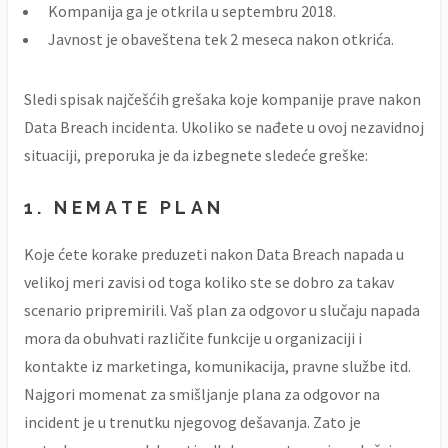
Kompanija ga je otkrila u septembru 2018.
Javnost je obaveštena tek 2 meseca nakon otkrića.
Sledi spisak najčešćih grešaka koje kompanije prave nakon
Data Breach incidenta. Ukoliko se nađete u ovoj nezavidnoj
situaciji, preporuka je da izbegnete sledeće greške:
1. NEMATE PLAN
Koje ćete korake preduzeti nakon Data Breach napada u
velikoj meri zavisi od toga koliko ste se dobro za takav
scenario pripremirili. Vaš plan za odgovor u slučaju napada
mora da obuhvati različite funkcije u organizaciji i
kontakte iz marketinga, komunikacija, pravne službe itd.
Najgori momenat za smišljanje plana za odgovor na
incident je u trenutku njegovog dešavanja. Zato je