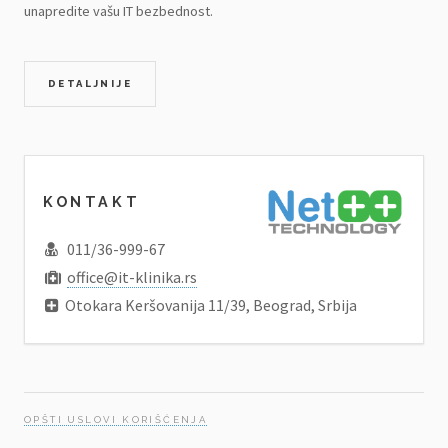
unapredite vašu IT bezbednost.
DETALJNIJE
KONTAKT
011/36-999-67
office@it-klinika.rs
Otokara Keršovanija 11/39, Beograd, Srbija
OPŠTI USLOVI KORIŠĆENJA