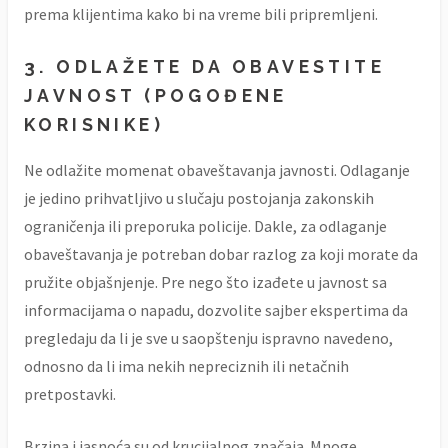
prema klijentima kako bi na vreme bili pripremljeni.
3. ODLAŽETE DA OBAVESTITE
JAVNOST (POGOĐENE
KORISNIKE)
Ne odlažite momenat obaveštavanja javnosti. Odlaganje
je jedino prihvatljivo u slučaju postojanja zakonskih
ograničenja ili preporuka policije. Dakle, za odlaganje
obaveštavanja je potreban dobar razlog za koji morate da
pružite objašnjenje. Pre nego što izađete u javnost sa
informacijama o napadu, dozvolite sajber ekspertima da
pregledaju da li je sve u saopštenju ispravno navedeno,
odnosno da li ima nekih nepreciznih ili netačnih
pretpostavki.
Brzina i jasnoća su od krucijalnog značaja. Mnoge