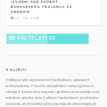
IZVORNI KOD EXOBOT
BANKARSKOG TROJANCA ZA
ANDROID
24. JUL 2018.
PRETPLATI SE
O KLINICI
IT klinika je web sajt posvećen IT bezbednosti, namenjen IT
profesionalcima, IT security specijalistima i svima koji brinu za
zdravlje IT sistema. Kroz ovaj web sajt želimo da na zanimljiv način
prikažemo aktuelne teme iz oblasti IT bezbednosti i predstavimo
proizvode, ali i besplatne načine koji mogu da vam pomognu da