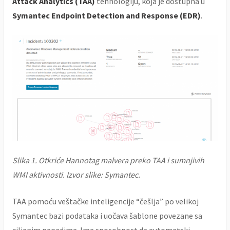
Attack Analytics (TAA)
tehnologiju, koja je dostupna u
Symantec Endpoint Detection and Response (EDR)
.
Slika 1. Otkriće Hannotag malvera preko TAA i sumnjivih
WMI aktivnosti. Izvor slike: Symantec.
TAA pomoću veštačke inteligencije “češlja” po velikoj
Symantec bazi podataka i uočava šablone povezane sa