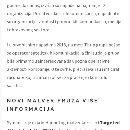
godine do danas, izvršili su napade na najmanje 12
organizacija. Pored vojske i telekomunikacija, napadnute
su organizacije iz oblasti pomorskih komunikacija, medija
i obrazovnog sektora.
I u prvobitnim napadima 2018, na meti Thrip grupe našao
se operater satelitskih komunikacija, a čini su da je grupa
bila primarno zainteresovana da upozna operativne
aktivnosti kompanije. U te svrhe, pretraživali su i inficirali
računare koji su imali softver za praćenje i kontrolu
satelita.
NOVI MALVER PRUŽA VIŠE
INFORMACIJA
Symantec je otkrio Hannotog malver koristeći
Targeted