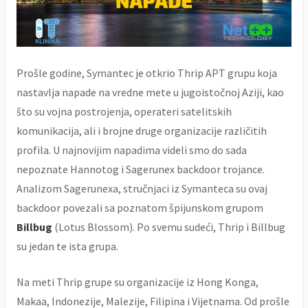
Prošle godine, Symantec je otkrio Thrip APT grupu koja
nastavlja napade na vredne mete u jugoistočnoj Aziji, kao
što su vojna postrojenja, operateri satelitskih
komunikacija, ali i brojne druge organizacije različitih
profila. U najnovijim napadima videli smo do sada
nepoznate Hannotog i Sagerunex backdoor trojance.
Analizom Sagerunexa, stručnjaci iz Symanteca su ovaj
backdoor povezali sa poznatom špijunskom grupom
Billbug
(Lotus Blossom). Po svemu sudeći, Thrip i Billbug
su jedan te ista grupa.
Na meti Thrip grupe su organizacije iz Hong Konga,
Makaa, Indonezije, Malezije, Filipina i Vijetnama. Od prošle