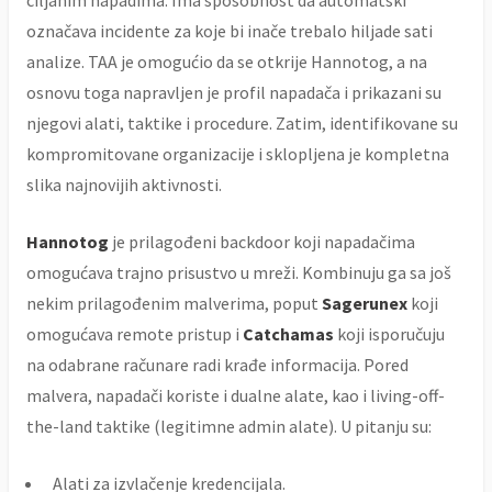
ciljanim napadima. Ima sposobnost da automatski
označava incidente za koje bi inače trebalo hiljade sati
analize. TAA je omogućio da se otkrije Hannotog, a na
osnovu toga napravljen je profil napadača i prikazani su
njegovi alati, taktike i procedure. Zatim, identifikovane su
kompromitovane organizacije i sklopljena je kompletna
slika najnovijih aktivnosti.
Hannotog
je prilagođeni backdoor koji napadačima
omogućava trajno prisustvo u mreži. Kombinuju ga sa još
nekim prilagođenim malverima, poput
Sagerunex
koji
omogućava remote pristup i
Catchamas
koji isporučuju
na odabrane računare radi krađe informacija. Pored
malvera, napadači koriste i dualne alate, kao i living-off-
the-land taktike (legitimne admin alate). U pitanju su:
Alati za izvlačenje kredencijala.