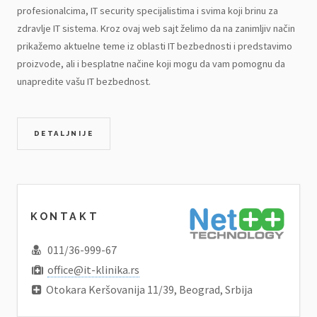
profesionalcima, IT security specijalistima i svima koji brinu za
zdravlje IT sistema. Kroz ovaj web sajt želimo da na zanimljiv način
prikažemo aktuelne teme iz oblasti IT bezbednosti i predstavimo
proizvode, ali i besplatne načine koji mogu da vam pomognu da
unapredite vašu IT bezbednost.
DETALJNIJE
KONTAKT
011/36-999-67
office@it-klinika.rs
Otokara Keršovanija 11/39, Beograd, Srbija