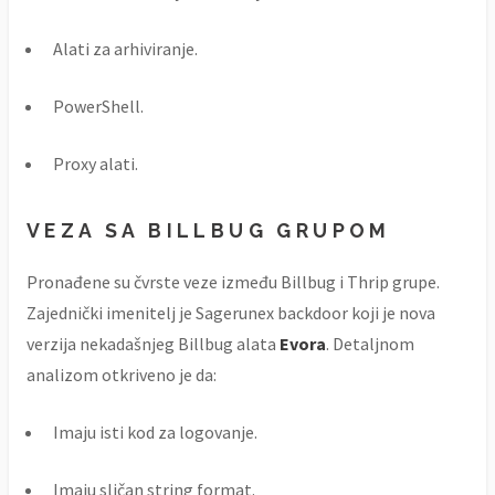
Alati za arhiviranje.
PowerShell.
Proxy alati.
VEZA SA BILLBUG GRUPOM
Pronađene su čvrste veze između Billbug i Thrip grupe.
Zajednički imenitelj je Sagerunex backdoor koji je nova
verzija nekadašnjeg Billbug alata
Evora
. Detaljnom
analizom otkriveno je da:
Imaju isti kod za logovanje.
Imaju sličan string format.