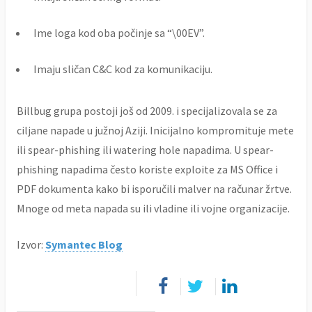
Ime loga kod oba počinje sa “\00EV”.
Imaju sličan C&C kod za komunikaciju.
Billbug grupa postoji još od 2009. i specijalizovala se za
ciljane napade u južnoj Aziji. Inicijalno kompromituje mete
ili spear-phishing ili watering hole napadima. U spear-
phishing napadima često koriste exploite za MS Office i
PDF dokumenta kako bi isporučili malver na računar žrtve.
Mnoge od meta napada su ili vladine ili vojne organizacije.
Izvor:
Symantec Blog