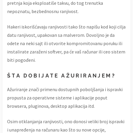
pretnja koja eksploatiše takvu, do tog trenutka
nepoznatu, bezbednosnu ranjivost.
Hakeri iskorišćavaju ranjivosti tako što napišu kod koji cilja
datu ranjivost, upakovan sa malverom. Dovoljno je da
odete na neki sajt ili otvorite kompromitovanu poruku ili
instalirate zaraženi softver, pa će vaš računar ili ceo sistem
biti pogođeni.
ŠTA DOBIJATE AŽURIRANJEM?
Ažuriranje znači primenu dostupnih poboljšanja i ispravki
propusta za operativne sisteme i aplikacije poput
browsera, pluginova, desktop aplikacija itd.
Osim otklanjanja ranjivosti, ono donosi veliki broj ispravki
i unapređenja na računaru kao što su nove opcije,