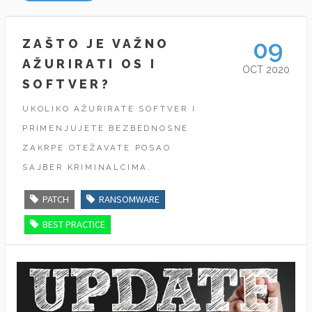
09
ZAŠTO JE VAŽNO
AŽURIRATI OS I
OCT 2020
SOFTVER?
UKOLIKO AŽURIRATE SOFTVER I
PRIMENJUJETE BEZBEDNOSNE
ZAKRPE OTEŽAVATE POSAO
SAJBER KRIMINALCIMA.
PATCH
RANSOMWARE
BEST PRACTICE