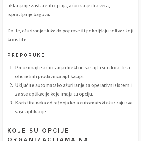
uklanjanje zastarelih opcija, ažuriranje drajvera,
ispravljanje bagova.
Dakle, ažuriranja služe da poprave ili poboljšaju softver koji
koristite.
PREPORUKE:
Preuzimajte ažuriranja direktno sa sajta vendora ili sa
oficijelnih prodavnica aplikacija.
Uključite automatsko ažuriranje za operativni sistem i
za sve aplikacije koje imaju tu opciju.
Koristite neka od rešenja koja automatski ažuriraju sve
vaše aplikacije.
KOJE SU OPCIJE
ORGANIZACIJAMA NA