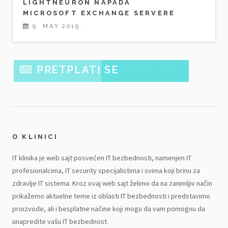
LIGHTNEURON NAPADA
MICROSOFT EXCHANGE SERVERE
9. MAY 2019.
PRETPLATI SE
O KLINICI
IT klinika je web sajt posvećen IT bezbednosti, namenjen IT
profesionalcima, IT security specijalistima i svima koji brinu za
zdravlje IT sistema. Kroz ovaj web sajt želimo da na zanimljiv način
prikažemo aktuelne teme iz oblasti IT bezbednosti i predstavimo
proizvode, ali i besplatne načine koji mogu da vam pomognu da
unapredite vašu IT bezbednost.