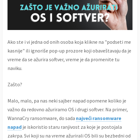
Ako ste i vi jedna od onih osoba koja klikne na "podseti me
kasnije" ili ignoriše pop-up prozore koji obaveštavaju da je
vreme da se ažurira softver, vreme je da promenite tu
naviku.
Zašto?
Malo, malo, pa nas neki sajber napad opomene koliko je
važno da redovno ažuriramo OS i drugi softver. Na primer,
WannaCry ransomware, do sada
najveći ransomware
napad
je iskoristio staru ranjivost za koje je postojala
zakrpa. Svi koji su na vreme ažurirali OS bili su bezbedni od