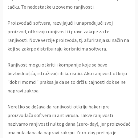
tačku. Te nedostatke u zovemo ranjivosti.
Proizvođači softvera, razvijajući i unapređujući svoj
proizvod, otkrivaju ranjivosti i prave zakrpe za te
ranjivosti. Nove verzije proizvoda, tj. ažuriranja su način na
koji se zakrpe distribuiraju korisnicima softvera.
Ranjivost mogu otkriti i kompanije koje se bave
bezbednošću, istraživači ili korisnici. Ako ranjivost otkriju
"dobri momci" praksa je da se to drži u tajnosti dok se ne
napravi zakrpa.
Neretko se dešava da ranjivosti otkriju hakeri pre
proizvođača softvera ili antivirusa. Takve ranjivosti
nazivamo ranjivosti nultog dana (zero-day), jer proizvođač
ima nula dana da napravi zakrpu. Zero-day pretnja je