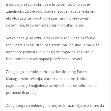
isporučuju štetne skripte u browser itd. Ono što je
zajedničko za sve pobrojane metode napada je da oni
eksploatišu ranjivosti u neažuriranim operativnim
sistemima, browserima i drugim aplikacijama.
Svake nedelje se otkrije neka nova ranjivost. Traženje
ranjivosti u neažuriranim sistemima i aplikacijama je za
napadače jednostavnije nego da pogađaju lozinke, a
istovremeno takav napad je teže detektovati.
Zbog toga je implementacija kvalitetnog Patch
Management rešenja, barem za biznis korisnike,
najefektivniji i najjednostavniji način da se odbrane od
pomenutih pretnji.
Zbog svega navedenog, nemojte da razmišljate o tome da