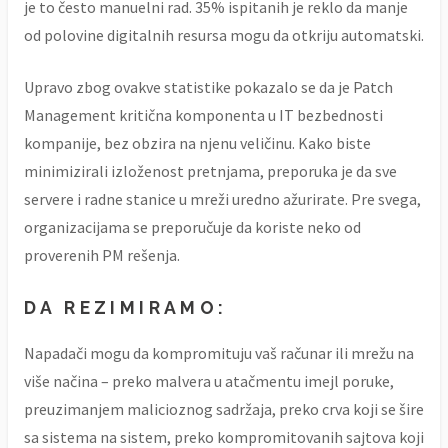
je to često manuelni rad. 35% ispitanih je reklo da manje
od polovine digitalnih resursa mogu da otkriju automatski.
Upravo zbog ovakve statistike pokazalo se da je Patch
Management kritična komponenta u IT bezbednosti
kompanije, bez obzira na njenu veličinu. Kako biste
minimizirali izloženost pretnjama, preporuka je da sve
servere i radne stanice u mreži uredno ažurirate. Pre svega,
organizacijama se preporučuje da koriste neko od
proverenih PM rešenja.
DA REZIMIRAMO:
Napadači mogu da kompromituju vaš računar ili mrežu na
više načina – preko malvera u atačmentu imejl poruke,
preuzimanjem malicioznog sadržaja, preko crva koji se šire
sa sistema na sistem, preko kompromitovanih sajtova koji