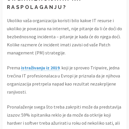
RASPOLAGANJU?
Ukoliko vaša organizacija koristi bilo kakve IT resurse i
ukoliko je povezana na internet, nije pitanje da li će doći do
bezbednosnog incidenta – pitanje je kada će do njega doći.
Kolike razmere će incident imati zavisi od vaše Patch
management (PM) strategije.
Prema
istraživanju iz 2019
. koji je sproveo Tripwire, jedna
trećina IT profesionalaca u Evropi je priznala da je njihova
organizacija pretrpela napad kao rezultat nezakrpljene
ranjivosti.
Pronalaženje svega što treba zakrpiti može da predstavlja
izazov: 59% ispitanika reklo je da može da otkrije koji
hardver i softver treba ažurirati u roku od nekoliko sati, ali