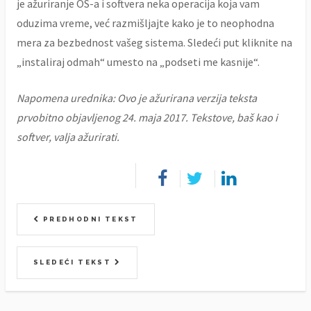
je ažuriranje OS-a i softvera neka operacija koja vam
oduzima vreme, već razmišljajte kako je to neophodna
mera za bezbednost vašeg sistema. Sledeći put kliknite na
„instaliraj odmah“ umesto na „podseti me kasnije“.
Napomena urednika: Ovo je ažurirana verzija teksta
prvobitno objavljenog 24. maja 2017. Tekstove, baš kao i
softver, valja ažurirati.
PREDHODNI TEKST
SLEDEĆI TEKST