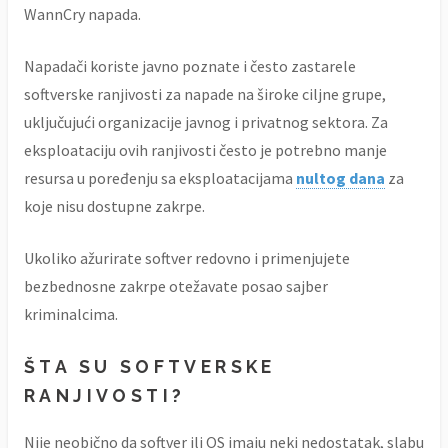
WannCry napada.
Napadači koriste javno poznate i često zastarele
softverske ranjivosti za napade na široke ciljne grupe,
uključujući organizacije javnog i privatnog sektora. Za
eksploataciju ovih ranjivosti često je potrebno manje
resursa u poređenju sa eksploatacijama
nultog dana
za
koje nisu dostupne zakrpe.
Ukoliko ažurirate softver redovno i primenjujete
bezbednosne zakrpe otežavate posao sajber
kriminalcima.
ŠTA SU SOFTVERSKE
RANJIVOSTI?
Nije neobično da softver ili OS imaju neki nedostatak, slabu