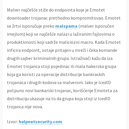
Malver najčešće stiže do endpointa koje je Emotet
downloader trojanac prethodno kompromitovao. Emotet
se žrtvi isporučuje preko
malspama
(malver isporučen
imejlom) koji se najčešće nalazi u lažiranim fajlovima o
produktivnosti koji sadrže maliciozni macro. Kada Emotet
inficira endpoint, ostaje pritajen u mreži i čeka komande
drugih sajber kriminalnih grupa. Istraživači kažu da iza
Emotet trojanca stoji pojedinac ili mala hakerska grupa
koja ga koristi za operacije distribucije bankraskih
trojanaca i drugih kodova sa malverom. Iako je IcedID
potpuno novi bankarski trojanac, korišćenje Emoteta za
distribuciju ukazuje na to da grupa koja stoji iz IcedID
trojanca nije nova.
Izvor:
helpnetsecurity.com