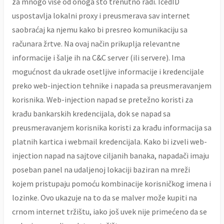
za mnogo više od onoga što trenutno radi. IcedID
uspostavlja lokalni proxy i preusmerava sav internet
saobraćaj ka njemu kako bi presreo komunikaciju sa
računara žrtve. Na ovaj način prikuplja relevantne
informacije i šalje ih na C&C server (ili servere). Ima
mogućnost da ukrade osetljive informacije i kredencijale
preko web-injection tehnike i napada sa preusmeravanjem
korisnika. Web-injection napad se pretežno koristi za
krađu bankarskih kredencijala, dok se napad sa
preusmeravanjem korisnika koristi za krađu informacija sa
platnih kartica i webmail kredencijala. Kako bi izveli web-
injection napad na sajtove ciljanih banaka, napadači imaju
poseban panel na udaljenoj lokaciji baziran na mreži
kojem pristupaju pomoću kombinacije korisničkog imena i
lozinke. Ovo ukazuje na to da se malver može kupiti na
crnom internet tržištu, iako još uvek nije primećeno da se