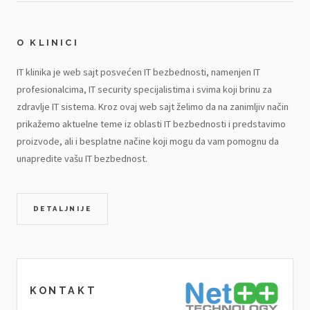
O KLINICI
IT klinika je web sajt posvećen IT bezbednosti, namenjen IT
profesionalcima, IT security specijalistima i svima koji brinu za
zdravlje IT sistema. Kroz ovaj web sajt želimo da na zanimljiv način
prikažemo aktuelne teme iz oblasti IT bezbednosti i predstavimo
proizvode, ali i besplatne načine koji mogu da vam pomognu da
unapredite vašu IT bezbednost.
DETALJNIJE
KONTAKT