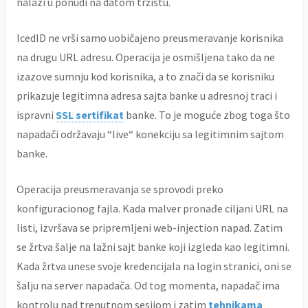
nalazi u ponudi na datom tržištu.
IcedID ne vrši samo uobičajeno preusmeravanje korisnika
na drugu URL adresu. Operacija je osmišljena tako da ne
izazove sumnju kod korisnika, a to znači da se korisniku
prikazuje legitimna adresa sajta banke u adresnoj traci i
ispravni
SSL sertifikat
banke. To je moguće zbog toga što
napadači održavaju “live“ konekciju sa legitimnim sajtom
banke.
Operacija preusmeravanja se sprovodi preko
konfiguracionog fajla. Kada malver pronađe ciljani URL na
listi, izvršava se pripremljeni web-injection napad. Zatim
se žrtva šalje na lažni sajt banke koji izgleda kao legitimni.
Kada žrtva unese svoje kredencijala na login stranici, oni se
šalju na server napadača. Od tog momenta, napadač ima
kontrolu nad trenutnom sesijom i zatim
tehnikama