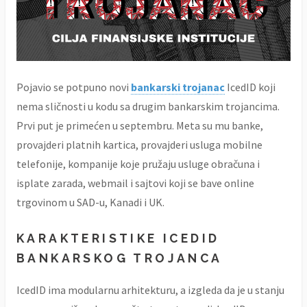
Pojavio se potpuno novi
bankarski trojanac
IcedID koji
nema sličnosti u kodu sa drugim bankarskim trojancima.
Prvi put je primećen u septembru. Meta su mu banke,
provajderi platnih kartica, provajderi usluga mobilne
telefonije, kompanije koje pružaju usluge obračuna i
isplate zarada, webmail i sajtovi koji se bave online
trgovinom u SAD-u, Kanadi i UK.
KARAKTERISTIKE ICEDID
BANKARSKOG TROJANCA
IcedID ima modularnu arhitekturu, a izgleda da je u stanju