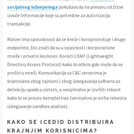
socijalnog inženjeringa
pokušava da na prevaru od žrtve
izvuče informacije koje su potrebne za autorizaciju
transakcije.
Malver ima sposobnost da se kreće i kompromituje i druge
endpointe, što znači da su u opasnosti i korporativne
mreže i privatni korisnici. Koristi LDAP (Lightweight
Directory Access Protocol) kako bi otkrio gde može da se
proširi u mreži. Komunikacija sa C&C serverima je
kriptovana zbog tajnosti i zbog izbegavanja softvera za
detekciju upada u sistem, a neophodno je izvršiti reboot
kako bi se proces kompletirao (verovatno je svrha reboota
izbegavanje sandbox analize).
KAKO SE ICEDID DISTRIBUIRA
KRAJNJIM KORISNICIMA?