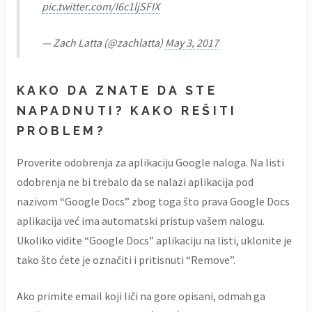
pic.twitter.com/l6c1ljSFIX
— Zach Latta (@zachlatta)
May 3, 2017
KAKO DA ZNATE DA STE
NAPADNUTI? KAKO REŠITI
PROBLEM?
Proverite odobrenja za aplikaciju Google naloga. Na listi
odobrenja ne bi trebalo da se nalazi aplikacija pod
nazivom “Google Docs” zbog toga što prava Google Docs
aplikacija već ima automatski pristup vašem nalogu.
Ukoliko vidite “Google Docs” aplikaciju na listi, uklonite je
tako što ćete je označiti i pritisnuti “Remove”.
Ako primite email koji liči na gore opisani, odmah ga