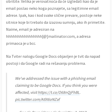
obrišite. Velika je verovatnoća da će izgledati kao da je
email poslao neko koga poznajete, sa legitimne email
adrese. Ipak, kao i kod svake slične prevare, postoje neke
sitnice koje bi trebalo da izazovu sumnju, ako ih primetite.
Naime, email je adresiran na
hhhhhhhhhhhhhhhh[@]mailinator.com, a adresa
primaoca je u bcc.
Na Tviter nalogu Google Docs objavljen je tvit da napad
postoji i da Google radi na rešavanju problema.
We've addressed the issue with a phishing email
claiming to be Google Docs. If you think you were
affected, visit
https://t.co/O68nQjFhBL
.
pic.twitter.com/AtlX6oNZaf