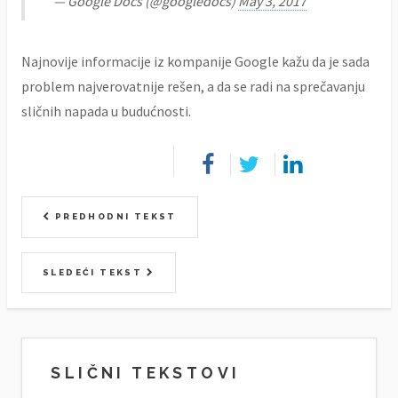
— Google Docs (@googledocs)
May 3, 2017
Najnovije informacije iz kompanije Google kažu da je sada
problem najverovatnije rešen, a da se radi na sprečavanju
sličnih napada u budućnosti.
PREDHODNI TEKST
SLEDEĆI TEKST
SLIČNI TEKSTOVI