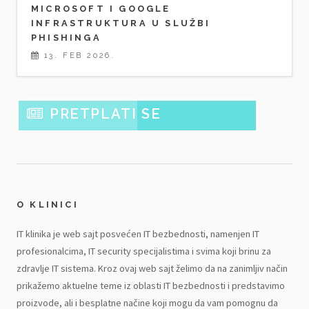
MICROSOFT I GOOGLE
INFRASTRUKTURA U SLUŽBI
PHISHINGA
13. FEB 2026.
PRETPLATI SE
O KLINICI
IT klinika je web sajt posvećen IT bezbednosti, namenjen IT
profesionalcima, IT security specijalistima i svima koji brinu za
zdravlje IT sistema. Kroz ovaj web sajt želimo da na zanimljiv način
prikažemo aktuelne teme iz oblasti IT bezbednosti i predstavimo
proizvode, ali i besplatne načine koji mogu da vam pomognu da