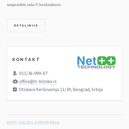
unapredite vašu IT bezbednost.
DETALJNIJE
KONTAKT
011/36-999-67
office@it-klinika.rs
Otokara Keršovanija 11/39, Beograd, Srbija
OPŠTI USLOVI KORIŠĆENJA