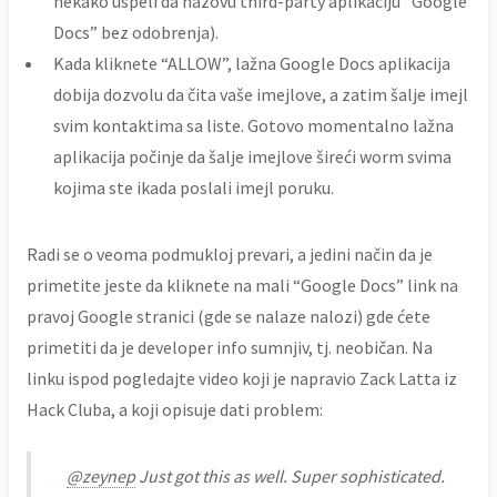
nekako uspeli da nazovu third-party aplikaciju “Google
Docs” bez odobrenja).
Kada kliknete “ALLOW”, lažna Google Docs aplikacija
dobija dozvolu da čita vaše imejlove, a zatim šalje imejl
svim kontaktima sa liste. Gotovo momentalno lažna
aplikacija počinje da šalje imejlove šireći worm svima
kojima ste ikada poslali imejl poruku.
Radi se o veoma podmukloj prevari, a jedini način da je
primetite jeste da kliknete na mali “Google Docs” link na
pravoj Google stranici (gde se nalaze nalozi) gde ćete
primetiti da je developer info sumnjiv, tj. neobičan. Na
linku ispod pogledajte video koji je napravio Zack Latta iz
Hack Cluba, a koji opisuje dati problem:
@zeynep
Just got this as well. Super sophisticated.