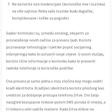
Ne koristite iste kredencijale (korisničko ime i lozinka)
na više sajtova. Neka vaše lozinke budu dugačke,
komplikovane i teške za pogoditi.
Sajber kriminalci su, između ostalog, eksperti za
pronalaženje novih načina za prevaru ljudi. Koriste
poznavanje tehnologije i taktike poput socijalnog
inženjeringa kako bi ostvarili svoje ciljeve. U ovom slučaju,
koriste lične informacije o korisniku kako bi prevarili
radnike telefonije iz korisničke podrške.
Ova prevara je samo jedna u nizu zločina koji mogu voditi
krađi identiteta. Kradljivci identiteta koriste phishing kao
sredstvo za dobijanje pristupa telefonu žrtve. Oni šalju
naizgled bezopasne linkove putem SMS poruka ili imejla, a
ti linkovi u sebi sadrže malvere. Kada žrtva klikne na