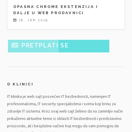
OPASNA CHROME EKSTENZIJA I
DALJE U WEB PRODAVNICI
18. JAN 2019.
PRETPLATI SE
O KLINICI
IT klinika je web sajt posvećen IT bezbednosti, namenjen IT
profesionalcima, IT security specijalistima i svima koji brinu za
zdravlje IT sistema. Kroz ovaj web sajt želimo da na zanimljiv način
prikažemo aktuelne teme iz oblasti IT bezbednosti i predstavimo
proizvode, ali i besplatne načine koji mogu da vam pomognu da