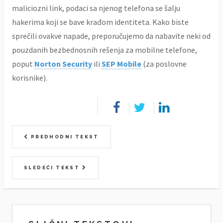
maliciozni link, podaci sa njenog telefona se šalju
hakerima koji se bave krađom identiteta. Kako biste
sprečili ovakve napade, preporučujemo da nabavite neki od
pouzdanih bezbednosnih rešenja za mobilne telefone,
poput
Norton Security
ili
SEP Mobile
(za poslovne
korisnike).
PREDHODNI TEKST
SLEDEĆI TEKST