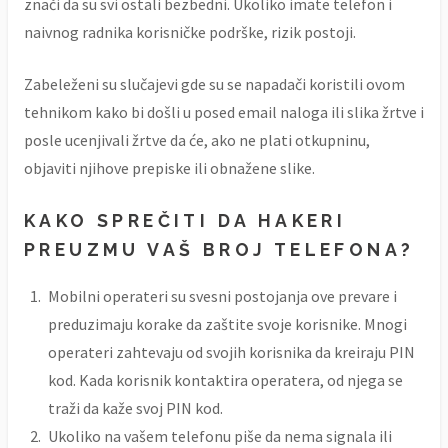
znači da su svi ostali bezbedni. Ukoliko imate telefon i
naivnog radnika korisničke podrške, rizik postoji.
Zabeleženi su slučajevi gde su se napadači koristili ovom
tehnikom kako bi došli u posed email naloga ili slika žrtve i
posle ucenjivali žrtve da će, ako ne plati otkupninu,
objaviti njihove prepiske ili obnažene slike.
KAKO SPREČITI DA HAKERI
PREUZMU VAŠ BROJ TELEFONA?
Mobilni operateri su svesni postojanja ove prevare i
preduzimaju korake da zaštite svoje korisnike. Mnogi
operateri zahtevaju od svojih korisnika da kreiraju PIN
kod. Kada korisnik kontaktira operatera, od njega se
traži da kaže svoj PIN kod.
Ukoliko na vašem telefonu piše da nema signala ili