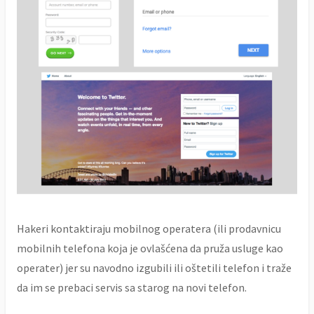
Hakeri kontaktiraju mobilnog operatera (ili prodavnicu
mobilnih telefona koja je ovlašćena da pruža usluge kao
operater) jer su navodno izgubili ili oštetili telefon i traže
da im se prebaci servis sa starog na novi telefon.