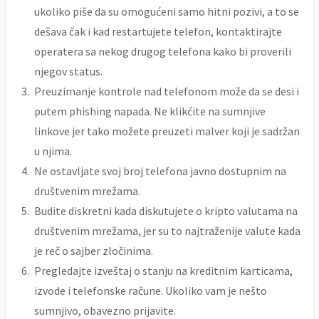
ukoliko piše da su omogućeni samo hitni pozivi, a to se
dešava čak i kad restartujete telefon, kontaktirajte
operatera sa nekog drugog telefona kako bi proverili
njegov status.
Preuzimanje kontrole nad telefonom može da se desi i
putem phishing napada. Ne klikćite na sumnjive
linkove jer tako možete preuzeti malver koji je sadržan
u njima.
Ne ostavljate svoj broj telefona javno dostupnim na
društvenim mrežama.
Budite diskretni kada diskutujete o kripto valutama na
društvenim mrežama, jer su to najtraženije valute kada
je reč o sajber zločinima.
Pregledajte izveštaj o stanju na kreditnim karticama,
izvode i telefonske račune. Ukoliko vam je nešto
sumnjivo, obavezno prijavite.