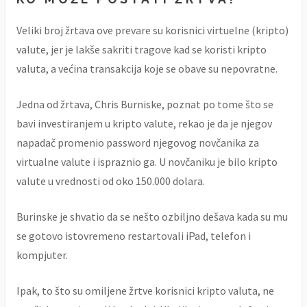
Veliki broj žrtava ove prevare su korisnici virtuelne (kripto)
valute, jer je lakše sakriti tragove kad se koristi kripto
valuta, a većina transakcija koje se obave su nepovratne.
Jedna od žrtava, Chris Burniske, poznat po tome što se
bavi investiranjem u kripto valute, rekao je da je njegov
napadač promenio password njegovog novčanika za
virtualne valute i ispraznio ga. U novčaniku je bilo kripto
valute u vrednosti od oko 150.000 dolara.
Burinske je shvatio da se nešto ozbiljno dešava kada su mu
se gotovo istovremeno restartovali iPad, telefon i
kompjuter.
Ipak, to što su omiljene žrtve korisnici kripto valuta, ne