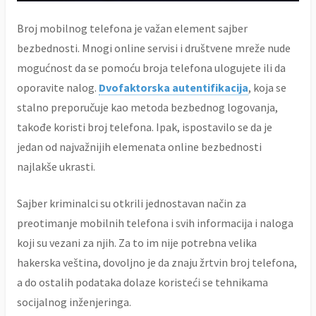
Broj mobilnog telefona je važan element sajber
bezbednosti. Mnogi online servisi i društvene mreže nude
mogućnost da se pomoću broja telefona ulogujete ili da
oporavite nalog.
Dvofaktorska autentifikacija
, koja se
stalno preporučuje kao metoda bezbednog logovanja,
takođe koristi broj telefona. Ipak, ispostavilo se da je
jedan od najvažnijih elemenata online bezbednosti
najlakše ukrasti.
Sajber kriminalci su otkrili jednostavan način za
preotimanje mobilnih telefona i svih informacija i naloga
koji su vezani za njih. Za to im nije potrebna velika
hakerska veština, dovoljno je da znaju žrtvin broj telefona,
a do ostalih podataka dolaze koristeći se tehnikama
socijalnog inženjeringa.