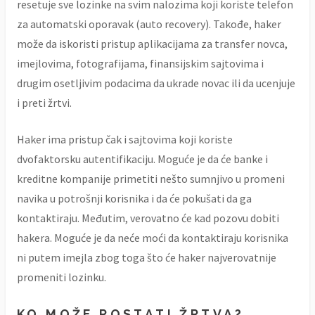
resetuje sve lozinke na svim nalozima koji koriste telefon
za automatski oporavak (auto recovery). Takođe, haker
može da iskoristi pristup aplikacijama za transfer novca,
imejlovima, fotografijama, finansijskim sajtovima i
drugim osetljivim podacima da ukrade novac ili da ucenjuje
i preti žrtvi.
Haker ima pristup čak i sajtovima koji koriste
dvofaktorsku autentifikaciju. Moguće je da će banke i
kreditne kompanije primetiti nešto sumnjivo u promeni
navika u potrošnji korisnika i da će pokušati da ga
kontaktiraju. Međutim, verovatno će kad pozovu dobiti
hakera. Moguće je da neće moći da kontaktiraju korisnika
ni putem imejla zbog toga što će haker najverovatnije
promeniti lozinku.
KO MOŽE POSTATI ŽRTVA?