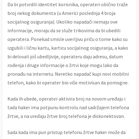
Da bi potvrdili identitet korisnika, operateri obično traže
broj nekog dokumenta (u Americi poslednja 4 broja
socijalnog osiguranja). Ukoliko napadači nemaju ove
informacije, moraju da se služe trikovima da bi ubedili
operatera. Ponekad smisle uverljivu priču o tome kako su
izgubili i ličnu kartu, karticu socijalnog osiguranja, a kako
bi delovali još ubedljivije, operateru daju adresu, datum
rođenja i druge informacije o žrtvi koje mogu lako da
pronađu na internetu. Neretko napadač kupi novi mobilni
telefon, kako bi operater bio više motivisan da pomogne.
Kada ih ubede, operater aktivira broj na novom uređaju i
tada haker ima potpunu kontrolu nad sadržajem telefona
žrtve, a na uređaju žrtve broj telefona je diskonektovan.
Sada kada ima pun pristup telefonu žrtve haker može da