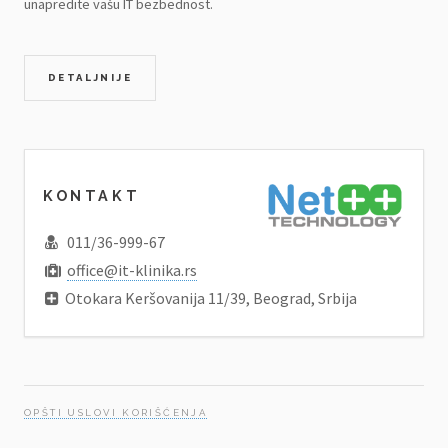
unapredite vašu IT bezbednost.
DETALJNIJE
KONTAKT
011/36-999-67
office@it-klinika.rs
Otokara Keršovanija 11/39, Beograd, Srbija
OPŠTI USLOVI KORIŠĆENJA