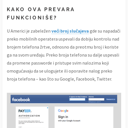
KAKO OVA PREVARA
FUNKCIONIŠE?
U Americi je zabeležen
veći broj slučajeva
gde su napadači
preko mobilnih operatera uspevali da dobiju kontrolu nad
brojem telefona žrtve, odnosno da preotmu broj i koriste
ga na svom uređaju. Preko broja telefona su dalje uspevali
da promene passworde i pristupe svim nalozima koji
omogućavaju da se ulogujete ili oporavite nalog preko
broja telefona – kao što su Google, Facebook, Twitter.