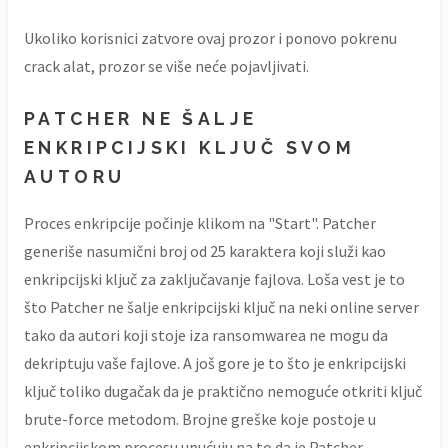
Ukoliko korisnici zatvore ovaj prozor i ponovo pokrenu
crack alat, prozor se više neće pojavljivati.
PATCHER NE ŠALJE
ENKRIPCIJSKI KLJUČ SVOM
AUTORU
Proces enkripcije počinje klikom na "Start". Patcher
generiše nasumični broj od 25 karaktera koji služi kao
enkripcijski ključ za zaključavanje fajlova. Loša vest je to
što Patcher ne šalje enkripcijski ključ na neki online server
tako da autori koji stoje iza ransomwarea ne mogu da
dekriptuju vaše fajlove. A još gore je to što je enkripcijski
ključ toliko dugačak da je praktično nemoguće otkriti ključ
brute-force metodom. Brojne greške koje postoje u
enkripcijskom procesu upućuju na to da je Patcher