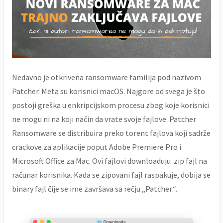
Nedavno je otkrivena ransomware familija pod nazivom
Patcher. Meta su korisnici macOS. Najgore od svega je što
postoji greška u enkripcijskom procesu zbog koje korisnici
ne mogu ni na koji način da vrate svoje fajlove. Patcher
Ransomware se distribuira preko torent fajlova koji sadrže
crackove za aplikacije poput Adobe Premiere Pro i
Microsoft Office za Mac. Ovi fajlovi downloaduju .zip fajl na
računar korisnika. Kada se zipovani fajl raspakuje, dobija se
binary fajl čije se ime završava sa rečju „Patcher“.