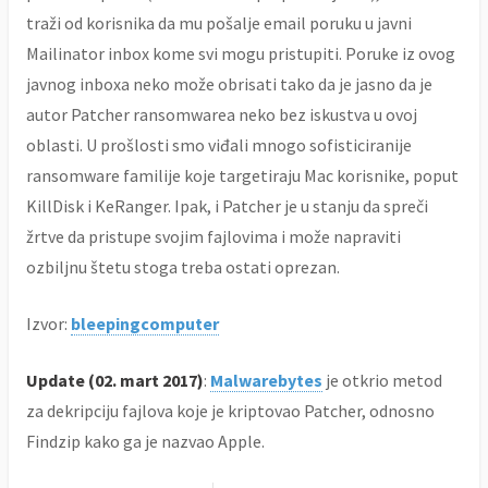
traži od korisnika da mu pošalje email poruku u javni
Mailinator inbox kome svi mogu pristupiti. Poruke iz ovog
javnog inboxa neko može obrisati tako da je jasno da je
autor Patcher ransomwarea neko bez iskustva u ovoj
oblasti. U prošlosti smo viđali mnogo sofisticiranije
ransomware familije koje targetiraju Mac korisnike, poput
KillDisk i KeRanger. Ipak, i Patcher je u stanju da spreči
žrtve da pristupe svojim fajlovima i može napraviti
ozbiljnu štetu stoga treba ostati oprezan.
Izvor:
bleepingcomputer
Update (02. mart 2017)
:
Malwarebytes
je otkrio metod
za dekripciju fajlova koje je kriptovao Patcher, odnosno
Findzip kako ga je nazvao Apple.