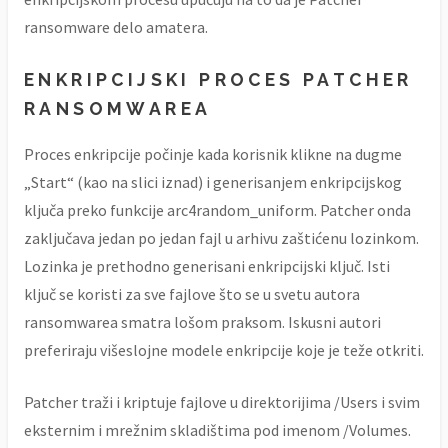
ransomware delo amatera.
ENKRIPCIJSKI PROCES PATCHER
RANSOMWAREA
Proces enkripcije počinje kada korisnik klikne na dugme
„Start“ (kao na slici iznad) i generisanjem enkripcijskog
ključa preko funkcije arc4random_uniform. Patcher onda
zaključava jedan po jedan fajl u arhivu zaštićenu lozinkom.
Lozinka je prethodno generisani enkripcijski ključ. Isti
ključ se koristi za sve fajlove što se u svetu autora
ransomwarea smatra lošom praksom. Iskusni autori
preferiraju višeslojne modele enkripcije koje je teže otkriti.
Patcher traži i kriptuje fajlove u direktorijima /Users i svim
eksternim i mrežnim skladištima pod imenom /Volumes.