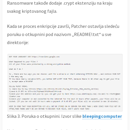
Ransomware takođe dodaje .crypt ekstenziju na kraju
svakog kriptovanog fajla.
Kada se proces enkripcije završi, Patcher ostavlja sledeću
poruku o otkupnini pod nazivom „README!.txt“ u sve
direktorije:
Slika 3. Poruka o otkupnini. Izvor slike
bleepingcomputer