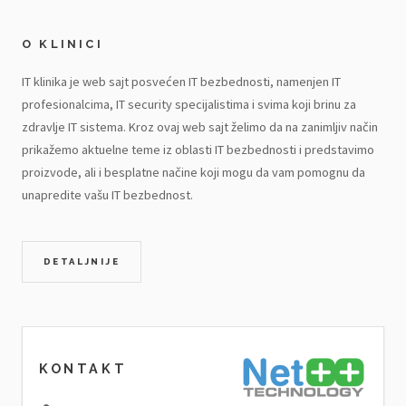
O KLINICI
IT klinika je web sajt posvećen IT bezbednosti, namenjen IT
profesionalcima, IT security specijalistima i svima koji brinu za
zdravlje IT sistema. Kroz ovaj web sajt želimo da na zanimljiv način
prikažemo aktuelne teme iz oblasti IT bezbednosti i predstavimo
proizvode, ali i besplatne načine koji mogu da vam pomognu da
unapredite vašu IT bezbednost.
DETALJNIJE
KONTAKT