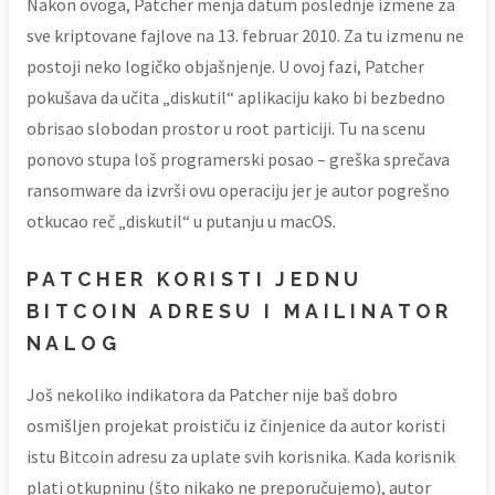
Nakon ovoga, Patcher menja datum poslednje izmene za
sve kriptovane fajlove na 13. februar 2010. Za tu izmenu ne
postoji neko logičko objašnjenje. U ovoj fazi, Patcher
pokušava da učita „diskutil“ aplikaciju kako bi bezbedno
obrisao slobodan prostor u root particiji. Tu na scenu
ponovo stupa loš programerski posao – greška sprečava
ransomware da izvrši ovu operaciju jer je autor pogrešno
otkucao reč „diskutil“ u putanju u macOS.
PATCHER KORISTI JEDNU
BITCOIN ADRESU I MAILINATOR
NALOG
Još nekoliko indikatora da Patcher nije baš dobro
osmišljen projekat proističu iz činjenice da autor koristi
istu Bitcoin adresu za uplate svih korisnika. Kada korisnik
plati otkupninu (što nikako ne preporučujemo), autor