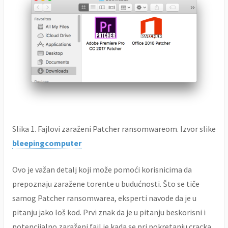
Slika 1. Fajlovi zaraženi Patcher ransomwareom. Izvor slike
bleepingcomputer
Ovo je važan detalj koji može pomoći korisnicima da
prepoznaju zaražene torente u budućnosti. Što se tiče
samog Patcher ransomwarea, eksperti navode da je u
pitanju jako loš kod. Prvi znak da je u pitanju beskorisni i
potencijalno zaraženi fajl je kada se pri pokretanju cracka