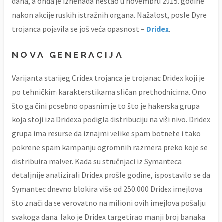
dana, a onda je iznenada nestao u novembru 2015. godine
nakon akcije ruskih istražnih organa. Nažalost, posle Dyre
trojanca pojavila se još veća opasnost –
Dridex
.
NOVA GENERACIJA
Varijanta starijeg Cridex trojanca je trojanac Dridex koji je
po tehničkim karakterstikama sličan prethodnicima. Ono
što ga čini posebno opasnim je to što je hakerska grupa
koja stoji iza Dridexa podigla distribuciju na viši nivo. Dridex
grupa ima resurse da iznajmi velike spam botnete i tako
pokrene spam kampanju ogromnih razmera preko koje se
distribuira malver. Kada su stručnjaci iz Symanteca
detaljnije analizirali Dridex prošle godine, ispostavilo se da
Symantec dnevno blokira više od 250.000 Dridex imejlova
što znači da se verovatno na milioni ovih imejlova pošalju
svakoga dana. Iako je Dridex targetirao manji broj banaka