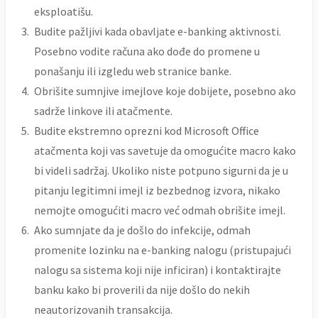
eksploatišu.
Budite pažljivi kada obavljate e-banking aktivnosti.
Posebno vodite računa ako dođe do promene u
ponašanju ili izgledu web stranice banke.
Obrišite sumnjive imejlove koje dobijete, posebno ako
sadrže linkove ili atačmente.
Budite ekstremno oprezni kod Microsoft Office
atačmenta koji vas savetuje da omogućite macro kako
bi videli sadržaj. Ukoliko niste potpuno sigurni da je u
pitanju legitimni imejl iz bezbednog izvora, nikako
nemojte omogućiti macro već odmah obrišite imejl.
Ako sumnjate da je došlo do infekcije, odmah
promenite lozinku na e-banking nalogu (pristupajući
nalogu sa sistema koji nije inficiran) i kontaktirajte
banku kako bi proverili da nije došlo do nekih
neautorizovanih transakcija.