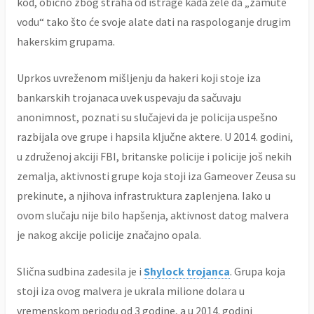
kod, obično zbog straha od istrage kada žele da „zamute
vodu“ tako što će svoje alate dati na raspologanje drugim
hakerskim grupama.
Uprkos uvreženom mišljenju da hakeri koji stoje iza
bankarskih trojanaca uvek uspevaju da sačuvaju
anonimnost, poznati su slučajevi da je policija uspešno
razbijala ove grupe i hapsila ključne aktere. U 2014. godini,
u združenoj akciji FBI, britanske policije i policije još nekih
zemalja, aktivnosti grupe koja stoji iza Gameover Zeusa su
prekinute, a njihova infrastruktura zaplenjena. Iako u
ovom slučaju nije bilo hapšenja, aktivnost datog malvera
je nakog akcije policije značajno opala.
Slična sudbina zadesila je i
Shylock trojanca
. Grupa koja
stoji iza ovog malvera je ukrala milione dolara u
vremenskom periodu od 3 godine, a u 2014. godini