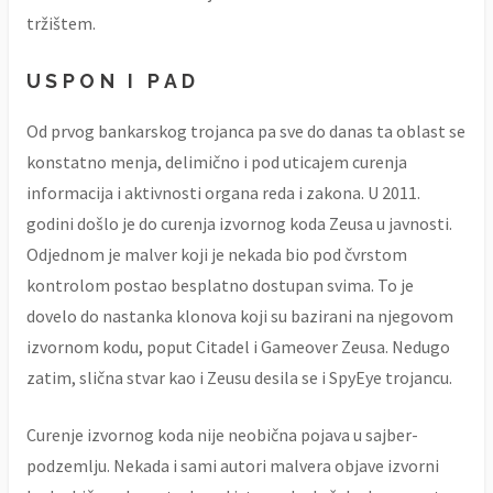
tržištem.
USPON I PAD
Od prvog bankarskog trojanca pa sve do danas ta oblast se
konstatno menja, delimično i pod uticajem curenja
informacija i aktivnosti organa reda i zakona. U 2011.
godini došlo je do curenja izvornog koda Zeusa u javnosti.
Odjednom je malver koji je nekada bio pod čvrstom
kontrolom postao besplatno dostupan svima. To je
dovelo do nastanka klonova koji su bazirani na njegovom
izvornom kodu, poput Citadel i Gameover Zeusa. Nedugo
zatim, slična stvar kao i Zeusu desila se i SpyEye trojancu.
Curenje izvornog koda nije neobična pojava u sajber-
podzemlju. Nekada i sami autori malvera objave izvorni