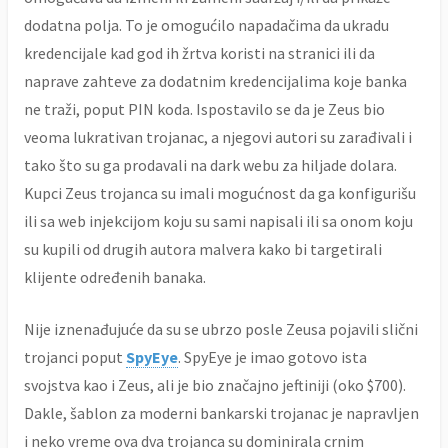
dodatna polja. To je omogućilo napadačima da ukradu
kredencijale kad god ih žrtva koristi na stranici ili da
naprave zahteve za dodatnim kredencijalima koje banka
ne traži, poput PIN koda. Ispostavilo se da je Zeus bio
veoma lukrativan trojanac, a njegovi autori su zarađivali i
tako što su ga prodavali na dark webu za hiljade dolara.
Kupci Zeus trojanca su imali mogućnost da ga konfigurišu
ili sa web injekcijom koju su sami napisali ili sa onom koju
su kupili od drugih autora malvera kako bi targetirali
klijente određenih banaka.
Nije iznenađujuće da su se ubrzo posle Zeusa pojavili slični
trojanci poput
SpyEye
. SpyEye je imao gotovo ista
svojstva kao i Zeus, ali je bio značajno jeftiniji (oko $700).
Dakle, šablon za moderni bankarski trojanac je napravljen
i neko vreme ova dva trojanca su dominirala crnim