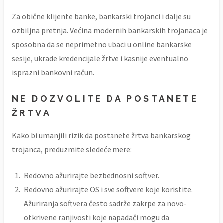
Za obične klijente banke, bankarski trojanci i dalje su
ozbiljna pretnja. Većina modernih bankarskih trojanaca je
sposobna da se neprimetno ubaci u online bankarske
sesije, ukrade kredencijale žrtve i kasnije eventualno
isprazni bankovni račun.
NE DOZVOLITE DA POSTANETE
ŽRTVA
Kako bi umanjili rizik da postanete žrtva bankarskog
trojanca, preduzmite sledeće mere:
Redovno ažurirajte bezbednosni softver.
Redovno ažurirajte OS i sve softvere koje koristite.
Ažuriranja softvera često sadrže zakrpe za novo-
otkrivene ranjivosti koje napadači mogu da