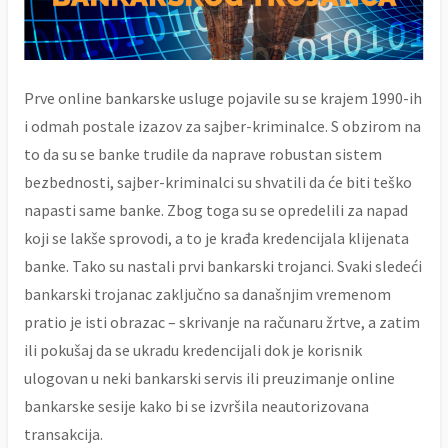
Prve online bankarske usluge pojavile su se krajem 1990-ih
i odmah postale izazov za sajber-kriminalce. S obzirom na
to da su se banke trudile da naprave robustan sistem
bezbednosti, sajber-kriminalci su shvatili da će biti teško
napasti same banke. Zbog toga su se opredelili za napad
koji se lakše sprovodi, a to je krađa kredencijala klijenata
banke. Tako su nastali prvi bankarski trojanci. Svaki sledeći
bankarski trojanac zaključno sa današnjim vremenom
pratio je isti obrazac – skrivanje na računaru žrtve, a zatim
ili pokušaj da se ukradu kredencijali dok je korisnik
ulogovan u neki bankarski servis ili preuzimanje online
bankarske sesije kako bi se izvršila neautorizovana
transakcija.