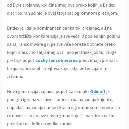
od Dyre trojanca, količina imejlova preko kojih je Dridex
distribuiran učinio je ovaj trojanac ogromnom pretnjom.
Dridex je i dalje dominantan bankarski trojanac, ali na
ovom tržištu konkurencija je sve veća. U poslednjih godinu
dana, ransomware grupe sve više koriste botnete preko
kojih masovno šalju imejlove. Iako je Dridex još tu, druge
pretnje poput
Locky ransomwarea
preuzimaju primat u
broju malicioznih imejlova koje šalju potencijalnim
žrtvama.
Nova generacija napada, poput Carbanak i
Odinaff
je
podigla igru na viši nivo – umesto da napadaju klijente,
napadači napadaju banke i kradu ogromne sume novca. To
će dovesti do pojave novih grupa koje će na sličan način
pokušati da dođu do velike zarade.