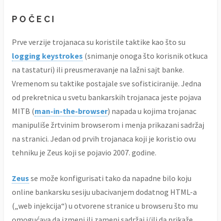
POČECI
Prve verzije trojanaca su koristile taktike kao što su
logging keystrokes
(snimanje onoga što korisnik otkuca
na tastaturi) ili preusmeravanje na lažni sajt banke.
Vremenom su taktike postajale sve sofisticiranije. Jedna
od prekretnica u svetu bankarskih trojanaca jeste pojava
MITB (
man-in-the-browser
) napada u kojima trojanac
manipuliše žrtvinim browserom i menja prikazani sadržaj
na stranici. Jedan od prvih trojanaca koji je koristio ovu
tehniku je Zeus koji se pojavio 2007. godine.
Zeus
se može konfigurisati tako da napadne bilo koju
online bankarsku sesiju ubacivanjem dodatnog HTML-a
(„web injekcija“) u otvorene stranice u browseru što mu
omogućava da izmeni ili zameni sadržaj i/ili da prikaže