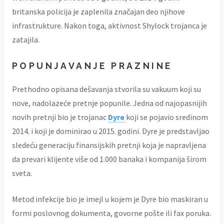
britanska policija je zaplenila značajan deo njihove
infrastrukture. Nakon toga, aktivnost Shylock trojanca je
zatajila.
POPUNJAVANJE PRAZNINE
Prethodno opisana dešavanja stvorila su vakuum koji su
nove, nadolazeće pretnje popunile. Jedna od najopasnijih
novih pretnji bio je trojanac
Dyre
koji se pojavio sredinom
2014. i koji je dominirao u 2015. godini. Dyre je predstavljao
sledeću generaciju finansijskih pretnji koja je napravljena
da prevari klijente više od 1.000 banaka i kompanija širom
sveta.
Metod infekcije bio je imejl u kojem je Dyre bio maskiran u
formi poslovnog dokumenta, govorne pošte ili fax poruka.