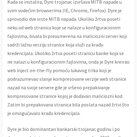
Kada se instalira, Dyre trojanac izvršava MITB napade u
svim vodećim browserima (IE, Chrome, Firefox). Dyre je
sprovodio dve vrste MITB napada. Ukoliko žrtva poseti
neku od web stranica koje se nalaze u konfiguracionim
fajlovima, bivala bi preusmerena na maliciozni server koji
sadrži lažnu verziju stranice koja služi za krađu
kredencijala. Ukoliko žrtva poseti stranicu banke koja se
ne nalazi u konfiguracionim fajlovima, onda je Dyre kreirao
web inject on-the-fly pomoću lukavog trika koji je
podrazumevao slanje kompresovane verzije web stranice
nazad na svoje servere gde je vršeno prepakivanje
kompresovane stranice kojoj je dodavan maliciozni kod.
Zatim bi prepakovana stranica bila poslata nazad žrtvi što
je omogućavalo krađu kredencijala.
Dyre je bio dominantan bankarski trojanac godinu i po