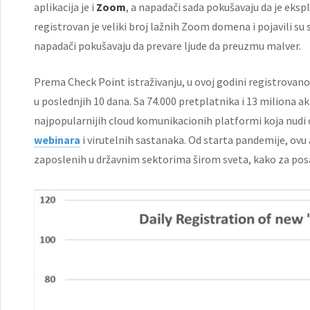
aplikacija je i
Zoom
, a napadači sada pokušavaju da je eksp
registrovan je veliki broj lažnih Zoom domena i pojavili su 
napadači pokušavaju da prevare ljude da preuzmu malver.
Prema Check Point istraživanju, u ovoj godini registrovano
u poslednjih 10 dana. Sa 74.000 pretplatnika i 13 miliona 
najpopularnijih cloud komunikacionih platformi koja nudi o
webinara
i virutelnih sastanaka. Od starta pandemije, ovu a
zaposlenih u državnim sektorima širom sveta, kako za posa