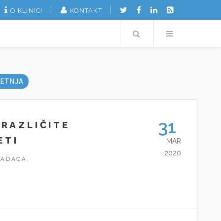
O KLINICI
KONTAKT
Search
Menu
ETNJA
31
 RAZLIČITE
ETI
MAR
2020
PADAČA.