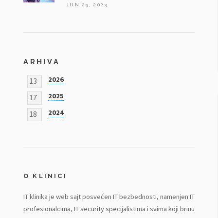
JUN 29, 2023
ARHIVA
2026
13
2025
17
2024
18
O KLINICI
IT klinika je web sajt posvećen IT bezbednosti, namenjen IT
profesionalcima, IT security specijalistima i svima koji brinu