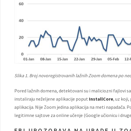
Slika 1. Broj novoregistrovanih lažnih Zoom domena po ned
Pored lažnih domena, detektovani su i maliciozni fajlovi
instaliraju neželjene aplikacije poput
InstallCore
, uz koji
aplikacija. Nije Zoom jedina aplikacija na meti napadača. Poj
legitimne sajtove za online učenje (Google učionicu i druge
FBI UPOZORAVA NA UPADE U ZO