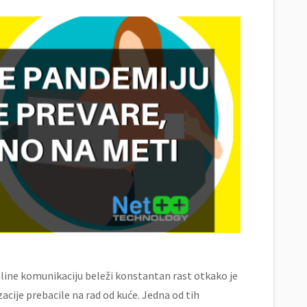
nline komunikaciju beleži konstantan rast otkako je
cije prebacile na rad od kuće. Jedna od tih