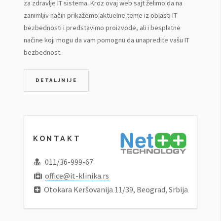
za zdravlje IT sistema. Kroz ovaj web sajt želimo da na
zanimljiv način prikažemo aktuelne teme iz oblasti IT
bezbednosti i predstavimo proizvode, ali i besplatne
načine koji mogu da vam pomognu da unapredite vašu IT
bezbednost.
DETALJNIJE
KONTAKT
011/36-999-67
office@it-klinika.rs
Otokara Keršovanija 11/39, Beograd, Srbija