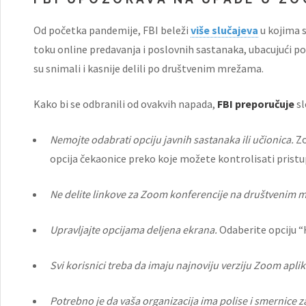
Od početka pandemije, FBI beleži
više slučajeva
u kojima 
toku online predavanja i poslovnih sastanaka, ubacujući por
su snimali i kasnije delili po društvenim mrežama.
Kako bi se odbranili od ovakvih napada,
FBI preporučuje
sl
Nemojte odabrati opciju javnih sastanaka ili učionica.
Zo
opcija čekaonice preko koje možete kontrolisati pristu
Ne delite linkove za Zoom konferencije na društvenim 
Upravljajte opcijama deljena ekrana.
Odaberite opciju “
Svi korisnici treba da imaju najnoviju verziju Zoom aplik
Potrebno je da vaša organizacija ima polise i smernice 