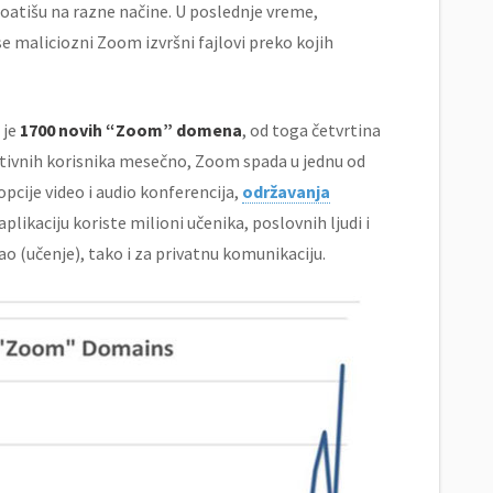
loatišu na razne načine. U poslednje vreme,
se maliciozni Zoom izvršni fajlovi preko kojih
 je
1700 novih “Zoom” domena
, od toga četvrtina
aktivnih korisnika mesečno, Zoom spada u jednu od
pcije video i audio konferencija,
održavanja
plikaciju koriste milioni učenika, poslovnih ljudi i
o (učenje), tako i za privatnu komunikaciju.