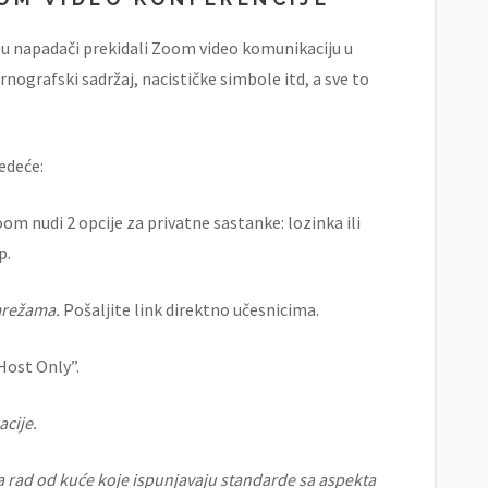
su napadači prekidali Zoom video komunikaciju u
nografski sadržaj, nacističke simbole itd, a sve to
edeće:
om nudi 2 opcije za privatne sastanke: lozinka ili
p.
mrežama.
Pošaljite link direktno učesnicima.
Host Only”.
acije.
za rad od kuće koje ispunjavaju standarde sa aspekta