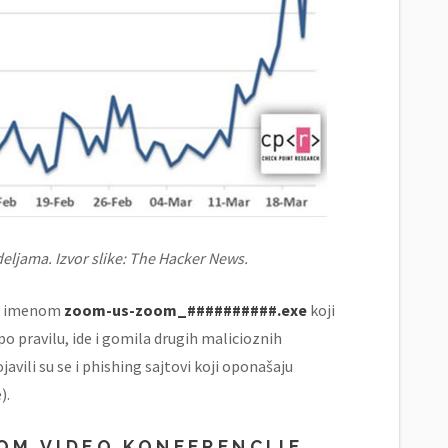
eljama. Izvor slike: The Hacker News.
 sa imenom
zoom-us-zoom_##########.exe
koji
, po pravilu, ide i gomila drugih malicioznih
avili su se i phishing sajtovi koji oponašaju
).
OM VIDEO KONFERENCIJE