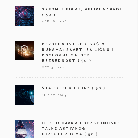
SREDNJE FIRME, VELIKI NAPADI
( 50 )
APR 16, 2026
BEZBEDNOST JE U VAŠIM
RUKAMA: SAVETI ZA LIČNU I
POSLOVNU SAJBER
BEZBEDNOST
( 50 )
OCT 31, 2023
ŠTA SU EDR I XDR?
( 50 )
SEP 27, 2023
OTKLJUČAVAMO BEZBEDNOSNE
TAJNE AKTIVNOG
DIREKTORIJUMA
( 50 )