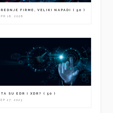
SREDNJE FIRME, VELIKI NAPADI
( 50 )
APR 16, 2026
ŠTA SU EDR I XDR?
( 50 )
SEP 27, 2023