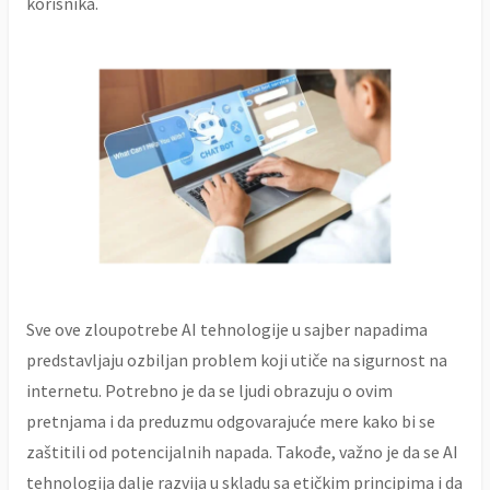
korisnika.
Sve ove zloupotrebe AI tehnologije u sajber napadima
predstavljaju ozbiljan problem koji utiče na sigurnost na
internetu. Potrebno je da se ljudi obrazuju o ovim
pretnjama i da preduzmu odgovarajuće mere kako bi se
zaštitili od potencijalnih napada. Takođe, važno je da se AI
tehnologija dalje razvija u skladu sa etičkim principima i da