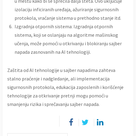
u mestu kako bi se sprečila dalja šteta. Ovo uključuje
izolaciju inficiranih uređaja, ažuriranje sigurnosnih
protokola, vraćanje sistema u prethodno stanje itd.
Izgradnja otpornih sistema: Izgradnja otpornih
sistema, koji se oslanjaju na algoritme mašinskog
učenja, može pomoći u otkrivanju i blokiranju sajber
napada zasnovanih na AI tehnologiji.
Zaštita od AI tehnologije u sajber napadima zahteva
stalno praćenje i nadgledanje, ali implementacija
sigurnosnih protokola, edukacija zaposlenih i korišćenje
tehnologije za otkrivanje pretnji mogu pomoći u
smanjenju rizika i sprečavanju sajber napada.