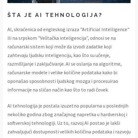
ŠTA JE AI TEHNOLOGIJA?
AI, skraćenica od engleskog izraza "Artificial Intelligence"
ili na srpskom "Veštačka inteligencija", odnosi se na
računarski sistem koji može da izvodi zadatke koji
zahtevaju ljudsku inteligenciju, kao što su učenje,
razmišljanje i zaključivanje. AI se oslanja na algoritme,
računarske modele i velike količine podataka kako bi
oponašao sposobnosti ljudskog mozga i procesuirao
informacije na sličan način kao što to radi čovek.
AI tehnologija je postala izuzetno popularna u poslednjih
nekoliko godina zbog značajnog napretka u hardverskoj i
softverskoj tehnologiji. Uz to, razvoj AI postao je lakši
zahvaljujući dostupnosti velikih količina podataka i razvoju