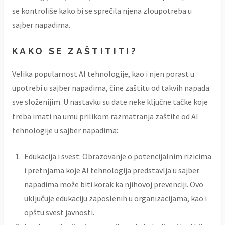
se kontroliše kako bi se sprečila njena zloupotreba u
sajber napadima.
KAKO SE ZAŠTITITI?
Velika popularnost AI tehnologije, kao i njen porast u
upotrebi u sajber napadima, čine zaštitu od takvih napada
sve složenijim. U nastavku su date neke ključne tačke koje
treba imati na umu prilikom razmatranja zaštite od AI
tehnologije u sajber napadima:
Edukacija i svest: Obrazovanje o potencijalnim rizicima
i pretnjama koje AI tehnologija predstavlja u sajber
napadima može biti korak ka njihovoj prevenciji. Ovo
uključuje edukaciju zaposlenih u organizacijama, kao i
opštu svest javnosti.