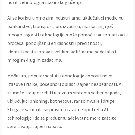
novih tehnologija mašinskog učenja.
AI se koristi u mnogim industrijama, uključujući medicinu,
bankarstvo, transport, proizvodnju, marketing i još
mnogo toga. AI tehnologija može pomoći u automatizaciji
procesa, poboljšanju efikasnosti i preciznosti,
identifikaciji uzoraka u velikim količinama podataka i
mnogim drugim zadacima.
Međutim, popularnost AI tehnologije donosi i nove
izazove i rizike, posebno u oblasti sajber bezbednosti. AI
se može zloupotrebiti u raznim vrstama sajber napada,
uključujući phishing, botnetove, ransomware i druge.
Stoga je važno da se pravilno razume upotreba AI
tehnologije i da se preduzmu adekvatne mere zaštite i
sprečavanja sajber napada.