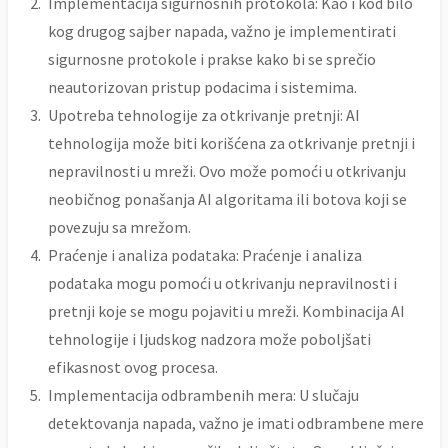
Implementacija sigurnosnih protokola: Kao i kod bilo
kog drugog sajber napada, važno je implementirati
sigurnosne protokole i prakse kako bi se sprečio
neautorizovan pristup podacima i sistemima.
Upotreba tehnologije za otkrivanje pretnji: AI
tehnologija može biti korišćena za otkrivanje pretnji i
nepravilnosti u mreži. Ovo može pomoći u otkrivanju
neobičnog ponašanja AI algoritama ili botova koji se
povezuju sa mrežom.
Praćenje i analiza podataka: Praćenje i analiza
podataka mogu pomoći u otkrivanju nepravilnosti i
pretnji koje se mogu pojaviti u mreži. Kombinacija AI
tehnologije i ljudskog nadzora može poboljšati
efikasnost ovog procesa.
Implementacija odbrambenih mera: U slučaju
detektovanja napada, važno je imati odbrambene mere