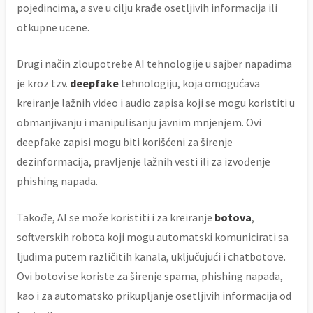
pojedincima, a sve u cilju krađe osetljivih informacija ili
otkupne ucene.
Drugi način zloupotrebe AI tehnologije u sajber napadima
je kroz tzv.
deepfake
tehnologiju, koja omogućava
kreiranje lažnih video i audio zapisa koji se mogu koristiti u
obmanjivanju i manipulisanju javnim mnjenjem. Ovi
deepfake zapisi mogu biti korišćeni za širenje
dezinformacija, pravljenje lažnih vesti ili za izvođenje
phishing napada.
Takođe, AI se može koristiti i za kreiranje
botova
,
softverskih robota koji mogu automatski komunicirati sa
ljudima putem različitih kanala, uključujući i chatbotove.
Ovi botovi se koriste za širenje spama, phishing napada,
kao i za automatsko prikupljanje osetljivih informacija od