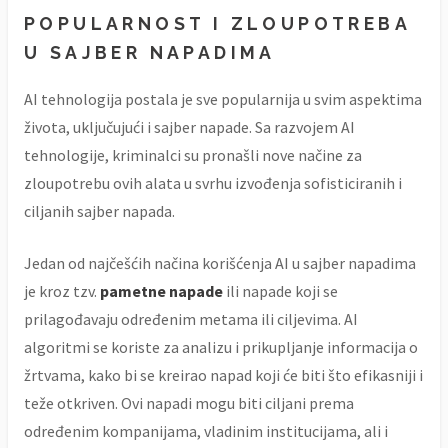
POPULARNOST I ZLOUPOTREBA
U SAJBER NAPADIMA
AI tehnologija postala je sve popularnija u svim aspektima
života, uključujući i sajber napade. Sa razvojem AI
tehnologije, kriminalci su pronašli nove načine za
zloupotrebu ovih alata u svrhu izvođenja sofisticiranih i
ciljanih sajber napada.
Jedan od najčešćih načina korišćenja AI u sajber napadima
je kroz tzv.
pametne napade
ili napade koji se
prilagođavaju određenim metama ili ciljevima. AI
algoritmi se koriste za analizu i prikupljanje informacija o
žrtvama, kako bi se kreirao napad koji će biti što efikasniji i
teže otkriven. Ovi napadi mogu biti ciljani prema
određenim kompanijama, vladinim institucijama, ali i