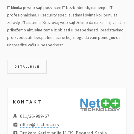
IT klinika je web sajt posvećen IT bezbednosti, namenjen IT
profesionalcima, IT security specijalistima i svima koji brinu za
zdravlje IT sistema. Kroz ovaj web sajt želimo da na zanimljiv način
prikažemo aktuelne teme iz oblasti IT bezbednosti i predstavimo
proizvode, ali i besplatne načine koji mogu da vam pomognu da
unapredite vašu IT bezbednost.
DETALJNIJE
KONTAKT
011/36-999-67
office@it-klinika.rs
Otokara Keršovanija 11/39, Beograd, Srbija