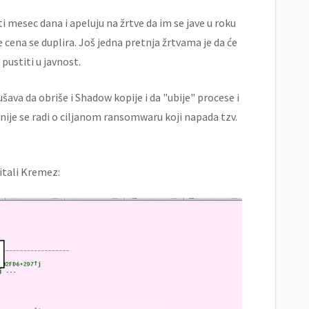
i mesec dana i apeluju na žrtve da im se jave u roku
 cena se duplira. Još jedna pretnja žrtvama je da će
 pustiti u javnost.
va da obriše i Shadow kopije i da "ubije" procese i
nije se radi o ciljanom ransomwaru koji napada tzv.
itali Kremez: