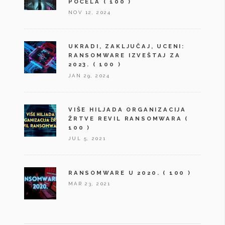
POČELA
( 100 )
NOV 12, 2024
UKRADI, ZAKLJUČAJ, UCENI:
RANSOMWARE IZVEŠTAJ ZA
2023.
( 100 )
JAN 29, 2024
VIŠE HILJADA ORGANIZACIJA
ŽRTVE REVIL RANSOMWARA
(
100 )
JUL 5, 2021
RANSOMWARE U 2020.
( 100 )
MAR 23, 2021