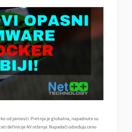
ko od javnosti. Pretnja je globalna, napadnute su
rati definicije AV rešenja. Napadači određuju cenu