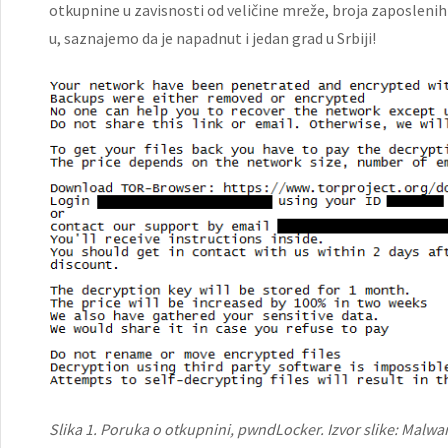
otkupnine u zavisnosti od veličine mreže, broja zaposlenih
u, saznajemo da je napadnut i jedan grad u Srbiji!
Slika 1. Poruka o otkupnini, pwndLocker. Izvor slike: Mal