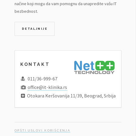
načine koji mogu da vam pomognu da unapredite vašu IT
bezbednost.
DETALJNIJE
KONTAKT
011/36-999-67
office@it-klinika.rs
Otokara Keršovanija 11/39, Beograd, Srbija
OPŠTI USLOVI KORIŠĆENJA