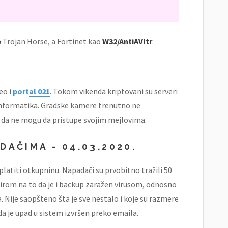
e
Trojan Horse, a Fortinet kao
W32/AntiAV!tr
.
eo i
portal 021
. Tokom vikenda kriptovani su serveri
 Informatika. Gradske kamere trenutno ne
 da ne mogu da pristupe svojim mejlovima.
DAČIMA - 04.03.2020.
latiti otkupninu. Napadači su prvobitno tražili 50
bzirom na to da je i backup zaražen virusom, odnosno
. Nije saopšteno šta je sve nestalo i koje su razmere
da je upad u sistem izvršen preko emaila.