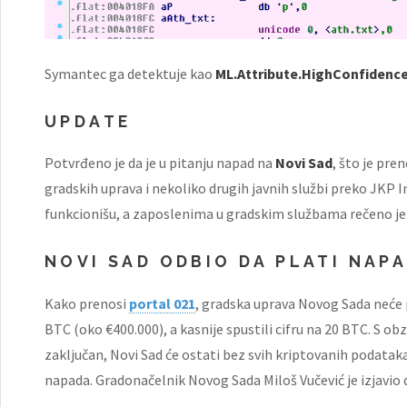
Symantec ga detektuje kao
ML.Attribute.HighConfidenc
UPDATE
Potvrđeno je da je u pitanju napad na
Novi Sad
, što je pren
gradskih uprava i nekoliko drugih javnih službi preko JKP
funkcionišu, a zaposlenima u gradskim službama rečeno je
NOVI SAD ODBIO DA PLATI NAPA
Kako prenosi
portal 021
, gradska uprava Novog Sada neće p
BTC (oko €400.000), a kasnije spustili cifru na 20 BTC. S o
zaključan, Novi Sad će ostati bez svih kriptovanih podataka
napada. Gradonačelnik Novog Sada Miloš Vučević je izjavio 