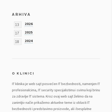
ARHIVA
2026
13
2025
17
2024
18
O KLINICI
IT klinika je web sajt posvećen IT bezbednosti, namenjen IT
profesionalcima, IT security specijalistima i svima koji brinu
za zdravlje IT sistema. Kroz ovaj web sajt želimo da na
zanimljiv način prikažemo aktuelne teme iz oblasti IT
bezbednosti i predstavimo proizvode, ali i besplatne