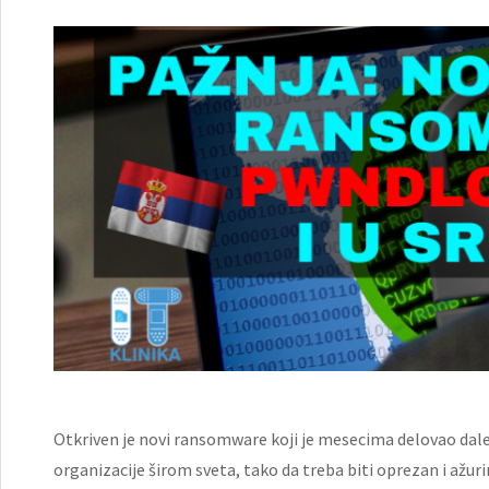
Otkriven je novi ransomware koji je mesecima delovao dale
organizacije širom sveta, tako da treba biti oprezan i ažuri