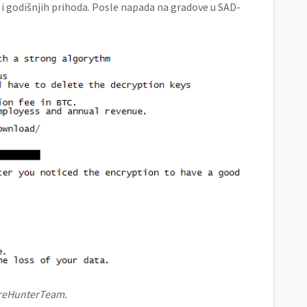
 i godišnjih prihoda. Posle napada na gradove u SAD-
wareHunterTeam.