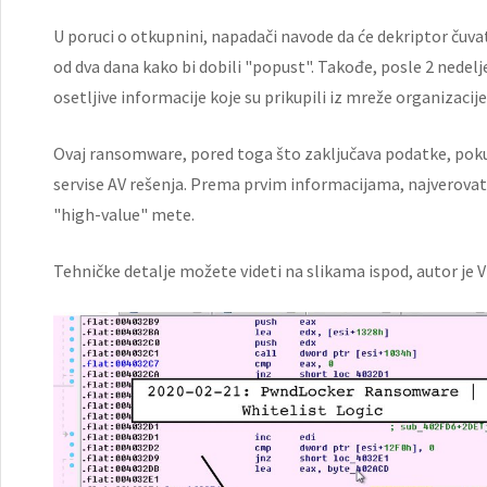
U poruci o otkupnini, napadači navode da će dekriptor čuvat
od dva dana kako bi dobili "popust". Takođe, posle 2 nedelje
osetljive informacije koje su prikupili iz mreže organizacije
Ovaj ransomware, pored toga što zaključava podatke, pokuša
servise AV rešenja. Prema prvim informacijama, najverovat
"high-value" mete.
Tehničke detalje možete videti na slikama ispod, autor je V