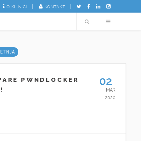
O KLINICI
KONTAKT
Search
Menu
ETNJA
02
MWARE PWNDLOCKER
!
MAR
2020