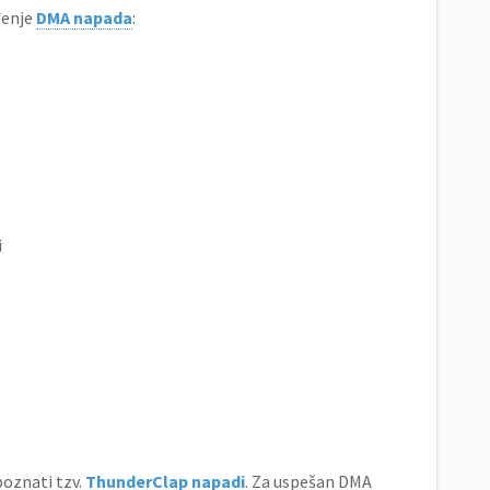
đenje
DMA napada
:
i
poznati tzv.
ThunderClap napadi
. Za uspešan DMA