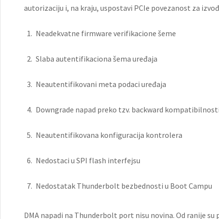
autorizaciju i, na kraju, uspostavi PCIe povezanost za izvo
Neadekvatne firmware verifikacione šeme
Slaba autentifikaciona šema uređaja
Neautentifikovani meta podaci uređaja
Downgrade napad preko tzv. backward kompatibilnost
Neautentifikovana konfiguracija kontrolera
Nedostaci u SPI flash interfejsu
Nedostatak Thunderbolt bezbednosti u Boot Campu
DMA napadi na Thunderbolt port nisu novina. Od ranije su 