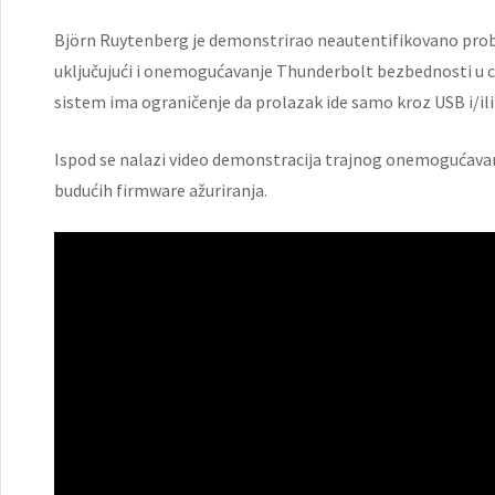
Björn Ruytenberg je demonstrirao neautentifikovano prob
uključujući i onemogućavanje Thunderbolt bezbednosti u c
sistem ima ograničenje da prolazak ide samo kroz USB i/ili
Ispod se nalazi video demonstracija trajnog onemogućavan
budućih firmware ažuriranja.