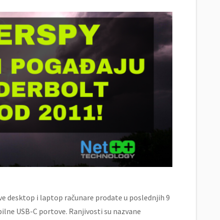
sve desktop i laptop računare prodate u poslednjih 9
ibilne USB-C portove. Ranjivosti su nazvane