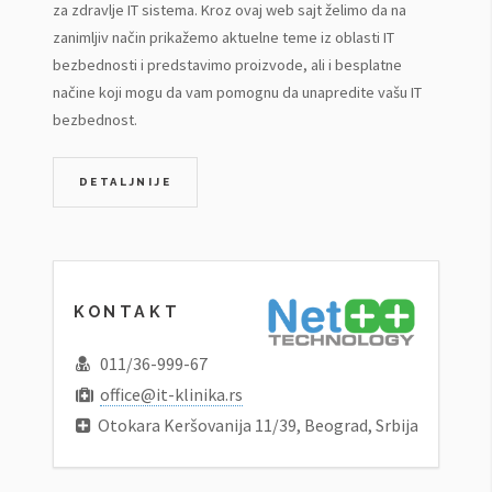
za zdravlje IT sistema. Kroz ovaj web sajt želimo da na
zanimljiv način prikažemo aktuelne teme iz oblasti IT
bezbednosti i predstavimo proizvode, ali i besplatne
načine koji mogu da vam pomognu da unapredite vašu IT
bezbednost.
DETALJNIJE
KONTAKT
011/36-999-67
office@it-klinika.rs
Otokara Keršovanija 11/39, Beograd, Srbija