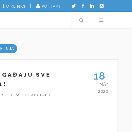
O KLINICI
KONTAKT
Search
Menu
ETNJA
18
OGAĐAJU SVE
1!
MAY
2020
RISTUPA I ŠRAFCIGER!