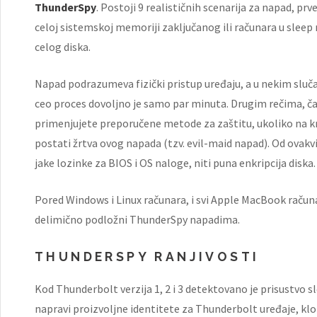
ThunderSpy
. Postoji 9 realističnih scenarija za napad, pr
celoj sistemskoj memoriji zaključanog ili računara u sleep 
celog diska.
Napad podrazumeva fizički pristup uređaju, a u nekim sluč
ceo proces dovoljno je samo par minuta. Drugim rečima, čak
primenjujete preporučene metode za zaštitu, ukoliko na k
postati žrtva ovog napada (tzv. evil-maid napad). Od ovakvi
jake lozinke za BIOS i OS naloge, niti puna enkripcija diska.
Pored Windows i Linux računara, i svi Apple MacBook računar
delimično podložni ThunderSpy napadima.
THUNDERSPY RANJIVOSTI
Kod Thunderbolt verzija 1, 2 i 3 detektovano je prisustvo 
napravi proizvoljne identitete za Thunderbolt uređaje, klo