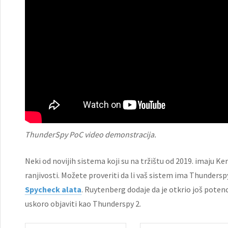
ThunderSpy PoC video demonstracija.
Neki od novijih sistema koji su na tržištu od 2019. imaju K
ranjivosti. Možete proveriti da li vaš sistem ima Thundersp
Spycheck alata
. Ruytenberg dodaje da je otkrio još potenc
uskoro objaviti kao Thunderspy 2.