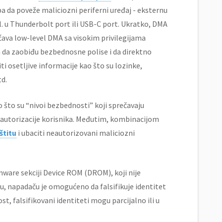
 da poveže maliciozni periferni uređaj - eksternu
l. u Thunderbolt port ili USB-C port. Ukratko, DMA
va low-level DMA sa visokim privilegijama
da zaobiđu bezbednosne polise i da direktno
i osetljive informacije kao što su lozinke,
td.
 što su “nivoi bezbednosti” koji sprečavaju
 autorizacije korisnika. Međutim, kombinacijom
štitu
i ubaciti neautorizovani maliciozni
ware sekciji Device ROM (DROM), koji nije
ću, napadaču je omogućeno da falsifikuje identitet
ost, falsifikovani identiteti mogu parcijalno ili u