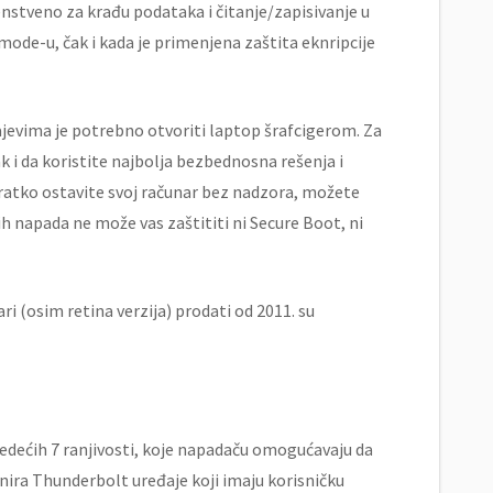
venstveno za krađu podataka i čitanje/zapisivanje u
mode-u, čak i kada je primenjena zaštita eknripcije
ajevima je potrebno otvoriti laptop šrafcigerom. Za
 i da koristite najbolja bezbednosna rešenja i
ratko ostavite svoj računar bez nadzora, možete
h napada ne može vas zaštititi ni Secure Boot, ni
i (osim retina verzija) prodati od 2011. su
sledećih 7 ranjivosti, koje napadaču omogućavaju da
nira Thunderbolt uređaje koji imaju korisničku