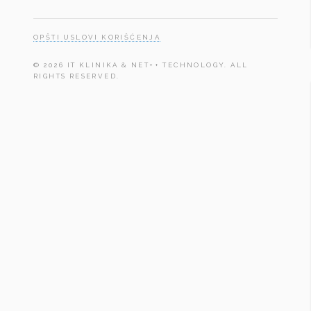
OPŠTI USLOVI KORIŠĆENJA
© 2026 IT KLINIKA & NET++ TECHNOLOGY. ALL
RIGHTS RESERVED.