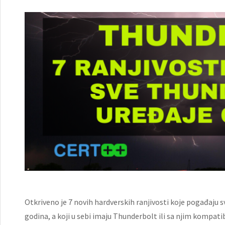
Otkriveno je 7 novih hardverskih ranjivosti koje pogađaju 
godina, a koji u sebi imaju Thunderbolt ili sa njim kompat