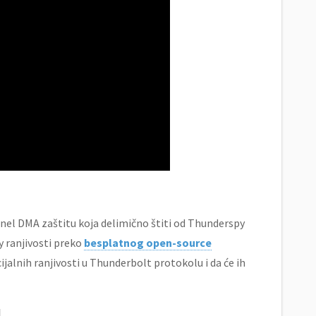
ernel DMA zaštitu koja delimično štiti od Thunderspy
y ranjivosti preko
besplatnog open-source
ijalnih ranjivosti u Thunderbolt protokolu i da će ih