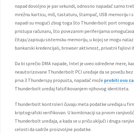
napad dovoljno je par sekundi, odnosno napadač samo treba
mrežnu karticu, miš, tastaturu, štampač, USB memoriju i s
napadi su mogući zbog toga što Thunderbolt port omoguća
pristupa računaru, što povezanim periferijama omogućava 
čitaju/zapisuju sistemsku memoriju, u kojoj se mogu nalazit
bankarski kredencijali, browser aktivnost, privatni fajlovi i
Da bi sprečio DMA napade, Intel je uveo određene mere, kao
neautorizovane Thunderbolt PCI uređaje da se povežu bez
prva 3 Thunderspy propusta, napadač može
probiti ovu za
Thunderbolt uređaj falsifikovanjem njihovog identiteta.
Thunderbolt kontroleri čuvaju meta podatke uređaja u firm
kriptografski verifikovan. U kombinaciji sa prvom ranjivoš
Thunderbolt uređaja, a kada se u priču uključi i druga ranjiv
celosti da sadrže proizvoljne podatke.