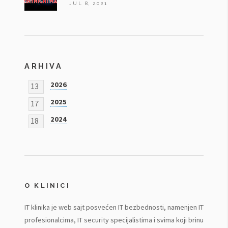
JUL 8, 2021
ARHIVA
2026
13
2025
17
2024
18
O KLINICI
IT klinika je web sajt posvećen IT bezbednosti, namenjen IT
profesionalcima, IT security specijalistima i svima koji brinu