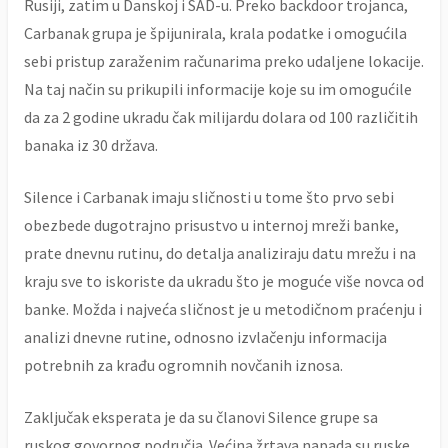
Rusiji, zatim u Danskoj i SAD-u. Preko backdoor trojanca,
Carbanak grupa je špijunirala, krala podatke i omogućila
sebi pristup zaraženim računarima preko udaljene lokacije.
Na taj način su prikupili informacije koje su im omogućile
da za 2 godine ukradu čak milijardu dolara od 100 različitih
banaka iz 30 država.
Silence i Carbanak imaju sličnosti u tome što prvo sebi
obezbede dugotrajno prisustvo u internoj mreži banke,
prate dnevnu rutinu, do detalja analiziraju datu mrežu i na
kraju sve to iskoriste da ukradu što je moguće više novca od
banke. Možda i najveća sličnost je u metodičnom praćenju i
analizi dnevne rutine, odnosno izvlačenju informacija
potrebnih za krađu ogromnih novčanih iznosa.
Zaključak eksperata je da su članovi Silence grupe sa
ruskog govornog područja. Većina žrtava napada su ruske