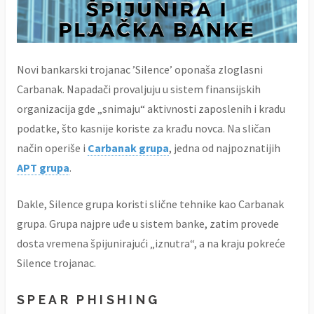
Novi bankarski trojanac ’Silence’ oponaša zloglasni
Carbanak. Napadači provaljuju u sistem finansijskih
organizacija gde „snimaju“ aktivnosti zaposlenih i kradu
podatke, što kasnije koriste za krađu novca. Na sličan
način operiše i
Carbanak grupa
, jedna od najpoznatijih
APT grupa
.
Dakle, Silence grupa koristi slične tehnike kao Carbanak
grupa. Grupa najpre uđe u sistem banke, zatim provede
dosta vremena špijunirajući „iznutra“, a na kraju pokreće
Silence trojanac.
SPEAR PHISHING