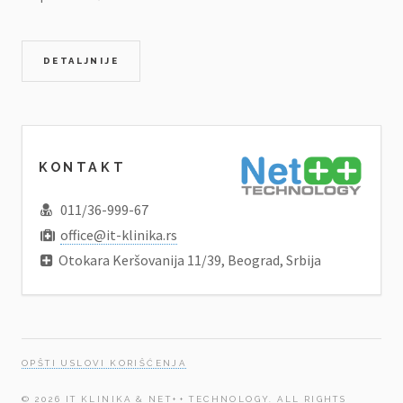
DETALJNIJE
KONTAKT
011/36-999-67
office@it-klinika.rs
Otokara Keršovanija 11/39, Beograd, Srbija
OPŠTI USLOVI KORIŠĆENJA
© 2026 IT KLINIKA & NET++ TECHNOLOGY. ALL RIGHTS