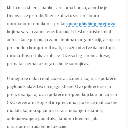
Meta nisu klijenti banke, već sama banka, a motiv je
finansijske prirode. Silence ulazi u sistem dobro
oprobanom tehnikom - preko
spear phishing imejlova
kojima varaju zaposlene. Napadači često koriste imejl
adrese koje pripadaju zaposlenima u organizaciji, a koje su
prethodno kompromitovali, i traže od žrtve da pristupi
računu. Pošto takav zahtev stiže sa legitimne adrese,
primalac nema razloga da bude sumnjičav.
U imejlu se nalazi maliciozni atačment kojim se pokreće
payload kada žrtva na njega klikne. Ovo pokreće seriju
preuzimanja fajlova i pokreće dropper koji komunicira sa
C&C serverom i koji zatim preuzima i pokreće maliciozne
module kojima špijunira žrtvu snimanjem ekrana,
uploadovanjem podataka, krađom kredencijala i
pristupom sa udaljene lokacije.