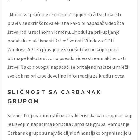
„Modul za praćenje i kontrolu“ špijunira žrtvu tako što
pravi više skrinšotova ekrana kako bi napadač video šta
žrtva radi u realnom vremenu. „Modul za prikupljanje
podataka o aktivnosti žrtve“ koristi Windows GDI i
Windows API za pravljenje skrinšotova od kojih pravi
bitmape kako bi stvorio pseudo video stream aktivnosti
žrtve. Nakon ovoga, napadači se pritajeno nalaze u mreži
sve dok ne prikupe dovoljno informacija za krađu novca.
SLIČNOST SA CARBANAK
GRUPOM
Silence trojanac ima slične karakteristika kao trojanac koji
je u svojim napadima koristila Carbanak grupa. Kampanje
Carbanak grupe su najviše ciljale finansijske organizacije u