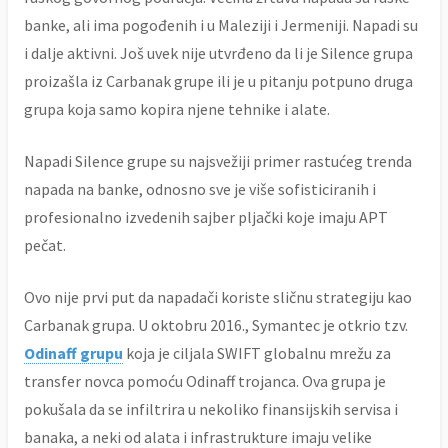
banke, ali ima pogođenih i u Maleziji i Jermeniji. Napadi su
i dalje aktivni. Još uvek nije utvrđeno da li je Silence grupa
proizašla iz Carbanak grupe ili je u pitanju potpuno druga
grupa koja samo kopira njene tehnike i alate.
Napadi Silence grupe su najsvežiji primer rastućeg trenda
napada na banke, odnosno sve je više sofisticiranih i
profesionalno izvedenih sajber pljački koje imaju APT
pečat.
Ovo nije prvi put da napadači koriste sličnu strategiju kao
Carbanak grupa. U oktobru 2016., Symantec je otkrio tzv.
Odinaff grupu
koja je ciljala SWIFT globalnu mrežu za
transfer novca pomoću Odinaff trojanca. Ova grupa je
pokušala da se infiltrira u nekoliko finansijskih servisa i
banaka, a neki od alata i infrastrukture imaju velike