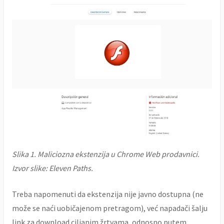
Slika 1. Maliciozna ekstenzija u Chrome Web prodavnici.
Izvor slike: Eleven Paths.
Treba napomenuti da ekstenzija nije javno dostupna (ne
može se naći uobičajenom pretragom), već napadači šalju
link za download ciljanim žrtvama, odnosno putem