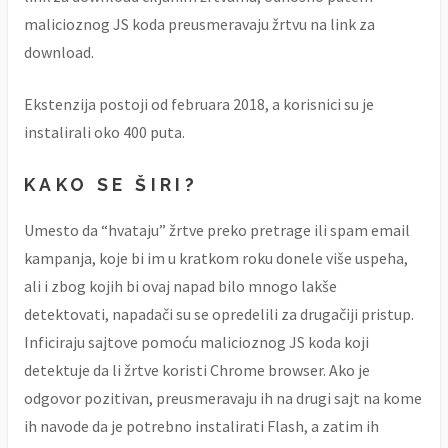
malicioznog JS koda preusmeravaju žrtvu na link za
download.
Ekstenzija postoji od februara 2018, a korisnici su je
instalirali oko 400 puta.
KAKO SE ŠIRI?
Umesto da “hvataju” žrtve preko pretrage ili spam email
kampanja, koje bi im u kratkom roku donele više uspeha,
ali i zbog kojih bi ovaj napad bilo mnogo lakše
detektovati, napadači su se opredelili za drugačiji pristup.
Inficiraju sajtove pomoću malicioznog JS koda koji
detektuje da li žrtve koristi Chrome browser. Ako je
odgovor pozitivan, preusmeravaju ih na drugi sajt na kome
ih navode da je potrebno instalirati Flash, a zatim ih