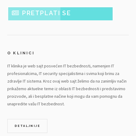
PRETPLATI SE
O KLINICI
IT klinika je web sajt posvećen IT bezbednosti, namenjen IT
profesionalcima, IT security specijalistima i svima koji brinu za
zdravlje IT sistema. Kroz ovaj web sajt želimo da na zanimljiv način
prikažemo aktuelne teme iz oblasti IT bezbednosti i predstavimo
proizvode, ali i besplatne načine koji mogu da vam pomognu da
unapredite vašu IT bezbednost.
DETALJNIJE