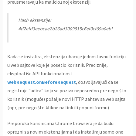
preusmeravaju ka malicioznoj ekstenziji.
Hash ekstenzije:
4d2efd3eebcae2b26ad3009915c6ef0cf69a0ebf
Kada se instalira, ekstenzija ubacuje jednostavnu funkciju
u web sajtove koje je posetio korisnik. Preciznije,
eksploatiše API funkcionalnost
webRequest.onBeforeRequest
, dozvoljavajući da se
registruje “udica” koja se poziva neposredno pre nego što
korisnik (moguće) pošalje novi HTTP zahtev sa web sajta
(npr, pre nego što klikne na link ili popuni formu).
Preporuka korisnicima Chrome browsera je da budu
oprezni sa novim ekstenzijama i da instaliraju samo one